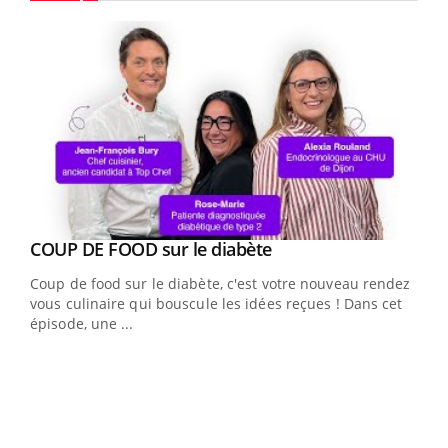
Youtube
Youtube
COUP DE FOOD sur le diabète
Youtube
Coup de food sur le diabète, c'est votre nouveau rendez-
vous culinaire qui bouscule les idées reçues ! Dans cet
épisode, une ...
Yout
Quand l’entreprise mise sur le bien être global
Ecz
Youtube
You
(3/3