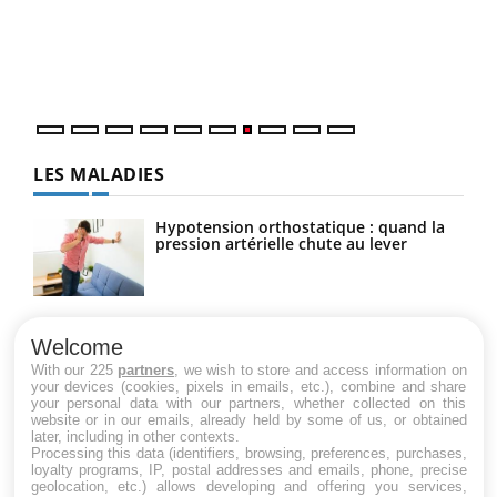
Dans
vous
quot
LES MALADIES
Hypotension orthostatique : quand la
pression artérielle chute au lever
Drépanocytose : une déformation des
globules rouges aux conséquences
Welcome
graves
With our 225
partners
, we wish to store and access information on
your devices (cookies, pixels in emails, etc.), combine and share
your personal data with our partners, whether collected on this
website or in our emails, already held by some of us, or obtained
Maladie de Charcot (Sclérose latérale
later, including in other contexts.
amyotrophique)
Processing this data (identifiers, browsing, preferences, purchases,
loyalty programs, IP, postal addresses and emails, phone, precise
geolocation, etc.) allows developing and offering you services,