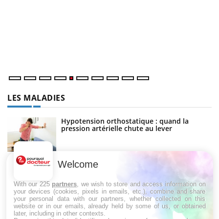
Un « jumeau numérique » pour faciliter l’accès à la
C
Youtube
Yo
Youtube
médecine préventive
Co
Un établissement lié à un groupe mutualiste innove en
cu
matière de bilan de santé : l'utilisation d'un « jumeau
un
numérique » permet ...
LES MALADIES
Hypotension orthostatique : quand la
pression artérielle chute au lever
Welcome
Drépanocytose : une déformation des
globules rouges aux conséquences graves
With our 225
partners
, we wish to store and access information on
your devices (cookies, pixels in emails, etc.), combine and share
your personal data with our partners, whether collected on this
website or in our emails, already held by some of us, or obtained
Maladie de Charcot (Sclérose latérale
later, including in other contexts.
amyotrophique)