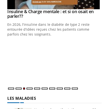
Youtube
Insuline & Charge mentale : et si on osait en
Youtube
Youtube
parler??
En 2026, l'insuline dans le diabète de type 2 reste
entourée d'idées reçues chez les patients comme
parfois chez les soignants.
Ecz
You
pour
L'ét
Vaca
Nos 
LES MALADIES