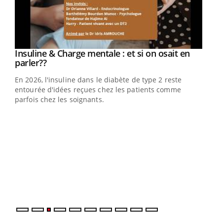
Youtube
Insuline & Charge mentale : et si on osait en
Youtube
Youtube
parler??
En 2026, l'insuline dans le diabète de type 2 reste
entourée d'idées reçues chez les patients comme
parfois chez les soignants.
Ecz
You
pour
L'ét
Vaca
Nos 