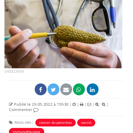
SHIDLOVSKI
Publié le 29.05.2022 à 15h30
|
|
|
|
|
Commenter
Mots clés :
cancer du pancréas
vaccin
immunotherapie