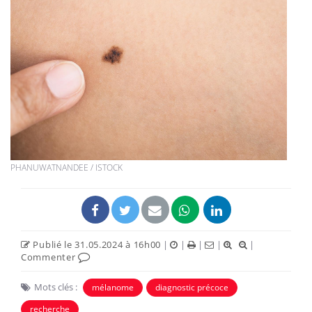
PHANUWATNANDEE / ISTOCK
Publié le 31.05.2024 à 16h00
|
|
|
|
|
Commenter
Mots clés :
mélanome
diagnostic précoce
recherche