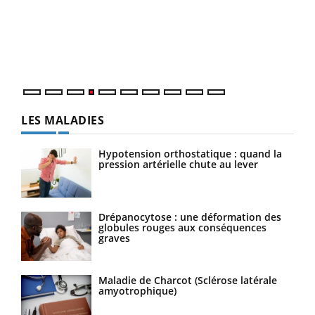
à l
Le Ramadan approche, et, pour de nombreuses
Un é
personnes atteintes de diabète, c'est une période de
mati
questions, de défis, mais ...
numé
LES MALADIES
Hypotension orthostatique : quand la
pression artérielle chute au lever
Drépanocytose : une déformation des
globules rouges aux conséquences
graves
Maladie de Charcot (Sclérose latérale
amyotrophique)