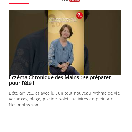
Youtube
Eczéma Chronique des Mains : se préparer
Youtube
Youtube
pour l’été !
L'été arrive… et avec lui, un tout nouveau rythme de vie !
Vacances, plage, piscine, soleil, activités en plein air…
Nos mains sont ...
Youtube
Diabète & Ramadan 2026
Un 
Youtube
You