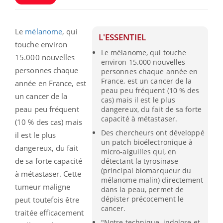
Le
mélanome
, qui
L'ESSENTIEL
touche environ
Le mélanome, qui touche
15.000 nouvelles
environ 15.000 nouvelles
personnes chaque
personnes chaque année en
France, est un cancer de la
année en France, est
peau peu fréquent (10 % des
un cancer de la
cas) mais il est le plus
peau peu fréquent
dangereux, du fait de sa forte
capacité à métastaser.
(10 % des cas) mais
Des chercheurs ont développé
il est le plus
un patch bioélectronique à
dangereux, du fait
micro-aiguilles qui, en
de sa forte capacité
détectant la tyrosinase
(principal biomarqueur du
à métastaser. Cette
mélanome malin) directement
tumeur maligne
dans la peau, permet de
dépister précocement le
peut toutefois être
cancer.
traitée efficacement
"Notre technique, indolore et