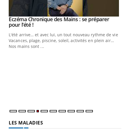
Eczéma Chronique des Mains : se préparer
Youtube
Youtube
pour l’été !
L'été arrive… et avec lui, un tout nouveau rythme de vie !
Vacances, plage, piscine, soleil, activités en plein air…
Nos mains sont ...
Youtube
Diabète & Ramadan 2026
Un 
Youtube
You
à l
Le Ramadan approche, et, pour de nombreuses
Un é
personnes atteintes de diabète, c'est une période de
mati
questions, de défis, mais ...
numé
LES MALADIES