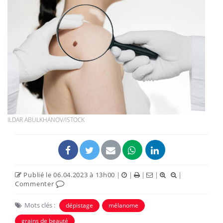
ILDAR ABULKHANOV/ISTOCK
Publié le 06.04.2023 à 13h00
|
|
|
|
|
Commenter
Mots clés :
dépistage
mélanome
grains de beauté