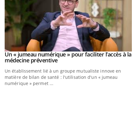
Un « jumeau numérique » pour faciliter l’accès à la
Youtube
Youtube
médecine préventive
Un établissement lié à un groupe mutualiste innove en
matière de bilan de santé : l'utilisation d'un « jumeau
numérique » permet ...
C
Yo
Co
cu
un