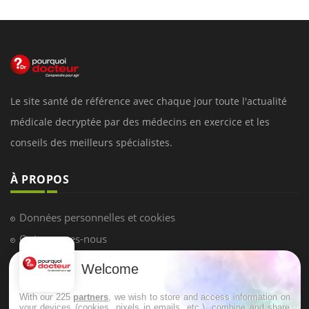
Le site santé de référence avec chaque jour toute l'actualité
médicale decryptée par des médecins en exercice et les
conseils des meilleurs spécialistes.
À PROPOS
Données personnelles et cookies
Qui sommes-nous
Conditions d'utilisation
Welcome
Plan du site
With our 225
partners
, we wish to store and access information on
Mentions Légales
your devices (cookies, pixels in emails, etc.), combine and share