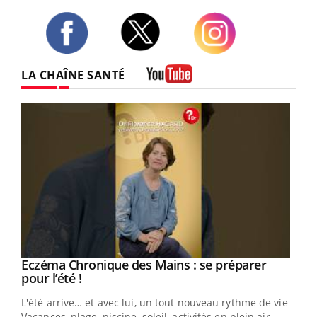
Twitter
Facebook
Instagram
LA CHAÎNE SANTÉ
Youtube
Eczéma Chronique des Mains : se préparer
Youtube
Youtube
pour l’été !
L'été arrive… et avec lui, un tout nouveau rythme de vie !
Vacances, plage, piscine, soleil, activités en plein air…