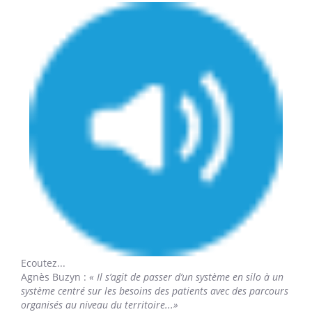
Ecoutez...
Agnès Buzyn
:
« Il s’agit de passer d’un système en silo à un
système centré sur les besoins des patients avec des parcours
organisés au niveau du territoire...»