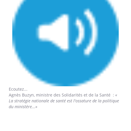
Ecoutez...
Agnès Buzyn,
ministre des Solidarités et de la Santé :
«
La stratégie nationale de santé est l'ossature de la politique
du ministère...»