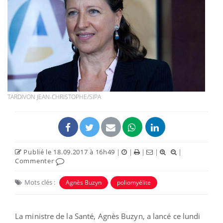
TARDIVON JEAN-CHRISTOPHE/SIPA
Publié le 18.09.2017 à 16h49
|
|
|
|
|
Commenter
Mots clés :
Agnès Buzyn
poliomyélite
La ministre de la Santé, Agnès Buzyn, a lancé ce lundi