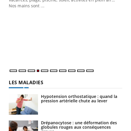
Nos mains sont ...
Dia
You
Le 
pers
ques
LES MALADIES
Hypotension orthostatique : quand la
pression artérielle chute au lever
Drépanocytose : une déformation des
globules rouges aux conséquences