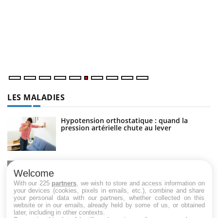
C
Yo
Co
cu
un
LES MALADIES
Hypotension orthostatique : quand la
pression artérielle chute au lever
Drépanocytose : une déformation des
globules rouges aux conséquences graves
Welcome
With our 225
partners
, we wish to store and access information on
your devices (cookies, pixels in emails, etc.), combine and share
your personal data with our partners, whether collected on this
website or in our emails, already held by some of us, or obtained
Maladie de Charcot (Sclérose latérale
later, including in other contexts.
amyotrophique)