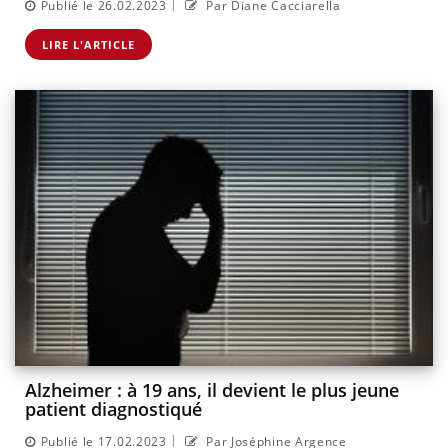
|
Publié le 26.02.2023
Par Diane Cacciarella
LIRE L'ARTICLE
Alzheimer : à 19 ans, il devient le plus jeune
patient diagnostiqué
|
Publié le 17.02.2023
Par Joséphine Argence