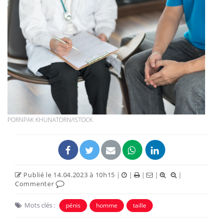
PORNPAK KHUNATORN/ISTOCK
Publié le 14.04.2023 à 10h15
|
|
|
|
|
Commenter
Mots clés :
pénis
homme
taille