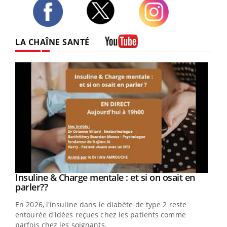
Twitter
Facebook
Instagram
LA CHAÎNE SANTÉ
Youtube
Youtube
Insuline & Charge mentale : et si on osait en
Youtube
Youtube
parler??
En 2026, l'insuline dans le diabète de type 2 reste
entourée d'idées reçues chez les patients comme
parfois chez les soignants.