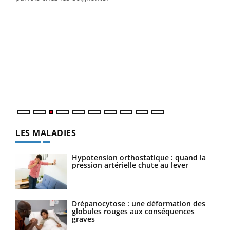
Ecz
You
pour
L'ét
Vaca
Nos 
LES MALADIES
Hypotension orthostatique : quand la
pression artérielle chute au lever
Drépanocytose : une déformation des
globules rouges aux conséquences
graves