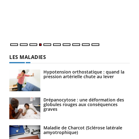
Le 
pers
ques
LES MALADIES
Hypotension orthostatique : quand la
pression artérielle chute au lever
Drépanocytose : une déformation des
globules rouges aux conséquences
graves
Maladie de Charcot (Sclérose latérale
amyotrophique)