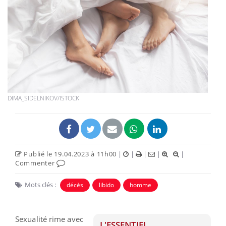
DIMA_SIDELNIKOV/ISTOCK
Publié le 19.04.2023 à 11h00
|
|
|
|
|
Commenter
Mots clés :
décès
libido
homme
Sexualité rime avec
L'ESSENTIEL