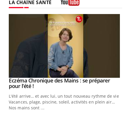
LA CHAÎNE SANTÉ
Youtube
Eczéma Chronique des Mains : se préparer
Youtube
Youtube
pour l’été !
L'été arrive… et avec lui, un tout nouveau rythme de vie !
Vacances, plage, piscine, soleil, activités en plein air…
Nos mains sont ...
Dia
You