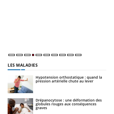
Dia
You
Le 
pers
ques
LES MALADIES
Hypotension orthostatique : quand la
pression artérielle chute au lever
Drépanocytose : une déformation des
globules rouges aux conséquences
graves