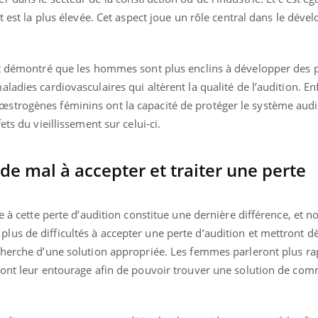
it est la plus élevée. Cet aspect joue un rôle central dans le dév
« jumeau numérique » pour
COUP DE FOOD sur le
tube
Youtube
ont démontré que les hommes sont plus enclins à développer des
iliter l’accès à la médecine
ladies cardiovasculaires qui altèrent la qualité de l’audition. E
Youtube
Coup de food sur le diabèt
ventive
trogènes féminins ont la capacité de protéger le système auditi
nouveau rendez-vous culi
établissement lié à un groupe
bouscule les idées reçues
ts du vieillissement sur celui-ci.
ualiste innove en matière de bilan de
épisode, une ...
é : l'utilisation d'un « jumeau
érique » permet ...
e mal à accepter et traiter une perte
e à cette perte d’audition constitue une dernière différence, et n
us de difficultés à accepter une perte d’audition et mettront dè
cherche d’une solution appropriée. Les femmes parleront plus r
ront leur entourage afin de pouvoir trouver une solution de co