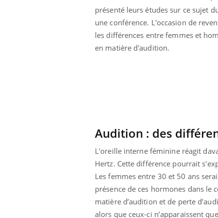
aleurs :
Grossesse et chaleur : ce
présenté leurs études sur ce sujet d
 le risque de
que dit la science
une conférence. L'occasion de reven
rimpe-t-il ?
les différences entre femmes et h
en matière d'audition.
Audition : des différe
L'oreille interne féminine réagit da
Hertz. Cette différence pourrait s'ex
Les femmes entre 30 et 50 ans serai
présence de ces hormones dans le co
matière d’audition et de perte d’aud
alors que ceux-ci n’apparaissent qu