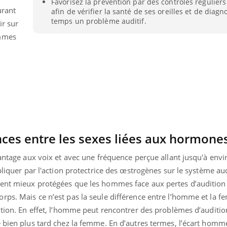
Favorisez la prévention par des contrôles réguliers 
Mordue par un
Comment
urant
afin de vérifier la santé de ses oreilles et de diagn
barracuda, une petite fille
sommeil
temps un problème auditif.
ir sur
secourue grâce à un
vacance
réflexe essentiel
ommes
nces entre les sexes liées aux hormones
vantage aux voix et avec une fréquence perçue allant jusqu'à env
pliquer par l'action protectrice des œstrogènes sur le système aud
ent mieux protégées que les hommes face aux pertes d’audition 
rps. Mais ce n’est pas la seule différence entre l’homme et la 
ition. En effet, l’homme peut rencontrer des problèmes d’auditio
e bien plus tard chez la femme. En d’autres termes, l’écart ho