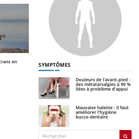
Toujours connectés : comment le
crans en
SYMPTÔMES
travail empiète de plus en plus sur
nos soirées
Douleurs de l’avant-pied :
des métatarsalgies à 90 %
liées à problème d’appui
Mauvaise haleine : il faut
améliorer l’hygiène
bucco-dentaire