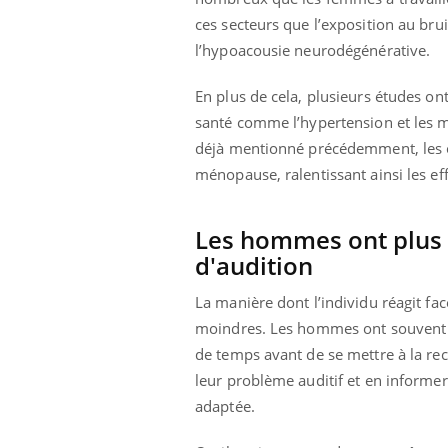
ces secteurs que l’exposition au bru
l’hypoacousie neurodégénérative.
Youtube
 Mains : se
Diabète & Ramadan 2026
Un 
Youtube
You
En plus de cela, plusieurs études 
outube
fac
santé comme l’hypertension et les ma
Le Ramadan approche, et, pour de
pré
déjà mentionné précédemment, les œs
un tout nouveau
nombreuses personnes atteintes de
Un 
lage, piscine,
diabète, c'est une période de questions, de
ménopause, ralentissant ainsi les effe
mut
air… Nos mains
défis, mais ...
sant
num
Les hommes ont plus d
d'audition
La manière dont l’individu réagit fac
moindres. Les hommes ont souvent pl
de temps avant de se mettre à la re
leur problème auditif et en informe
adaptée.