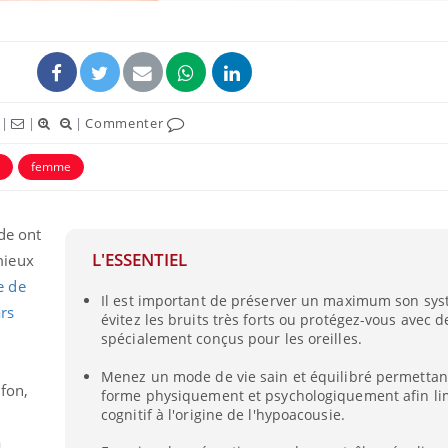
|
|
|
Commenter
femme
de ont
L'ESSENTIEL
mieux
e de
Le smartphone nuit-il à
Légionel
Il est important de préserver un maximum son syst
l'apprentissage de la
quelle e
rs
lecture ?
contami
évitez les bruits très forts ou protégez-vous avec d
spécialement conçus pour les oreilles.
Menez un mode de vie sain et équilibré permettan
Mordue par une tique en
Allergie
fon,
vacances, elle reste dans
une nou
forme physiquement et psychologiquement afin lim
le coma pendant 42 jours
les réac
cognitif à l'origine de l'hypoacousie.
a