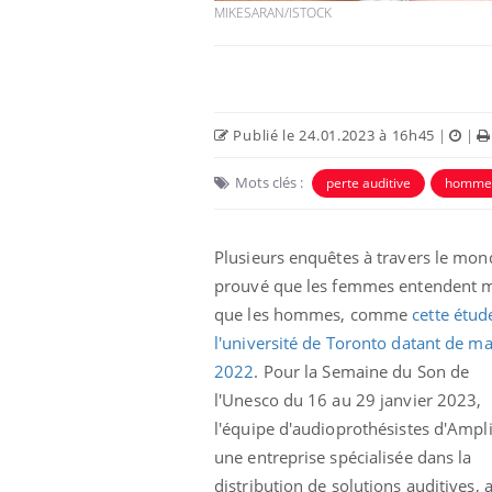
MIKESARAN/ISTOCK
Publié le 24.01.2023 à 16h45
|
|
Mots clés :
perte auditive
homme
Plusieurs enquêtes à travers le mon
prouvé que les femmes entendent 
que les hommes, comme
cette étud
 fin du comprimé
Le Viagra pourrait-il
jours se profile-t-
freiner la propagation du
l'université de Toronto datant de ma
n ?
cancer ?
2022
. Pour
la Semaine du Son de
l'Unesco du 16 au 29 janvier 2023,
 votre ventre
Pourquoi manger moins
l'équipe d'audioprothésistes d'Ampli
l les premiers
de protéines pourrait
 vos vacances ?
finalement être bénéfique
une entreprise spécialisée dans la
distribution de solutions auditives, 