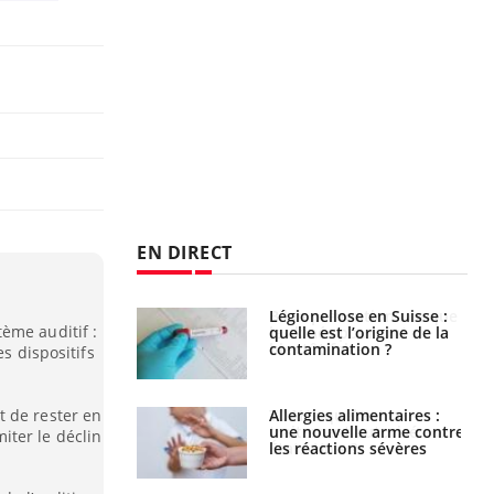
EN DIRECT
lose en Suisse :
Bilan prévention : ce que
ème auditif :
st l’origine de la
les kinés pourront
nation ?
bientôt faire
es dispositifs
t de rester en
s alimentaires :
TDAH : quel est ce
velle arme contre
traitement autorisé aux
iter le déclin
tions sévères
États-Unis ?