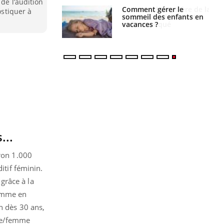
de l’audition
 gérer le
Cerveau : le mystère de la
ostiquer à
 des enfants en
"madeleine de Proust"
s ?
enfin expliqué
...
iron 1.000
itif féminin.
grâce à la
femme en
n dès 30 ans,
mme/femme