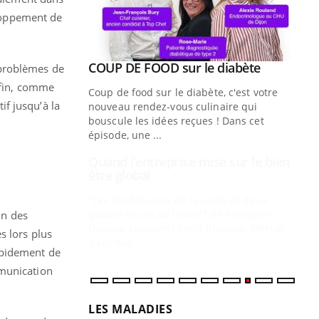
eloppement de
Youtube
 diabète
Quand l’entreprise mise sur le bien
Youtube
 problèmes de
Youtube
être global
nfin, comme
e, c'est votre
f jusqu’à la
"Les rendez-vous de la santé et de la
naire qui
qualité de vie au travail" de Pourquoi
 ! Dans cet
Docteur reçoivent Régis Blugeon, DRH et
directeur ...
Ec
You
quo
Dan
der
on des
com
s lors plus
et é
apidement de
mmunication
LES MALADIES