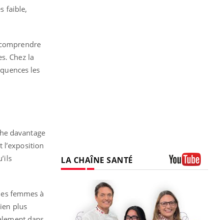
s faible,
à comprendre
s. Chez la
équences les
uche davantage
 l’exposition
’ils
LA CHAÎNE SANTÉ
Youtube
 les femmes à
bien plus
galement dans