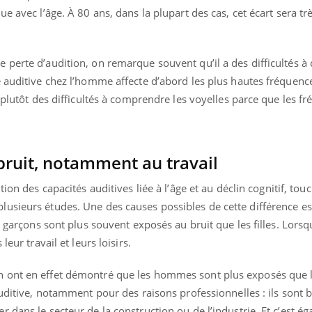
e avec l’âge. À 80 ans, dans la plupart des cas, cet écart sera trè
 perte d’audition, on remarque souvent qu’il a des difficultés 
 auditive chez l’homme affecte d’abord les plus hautes fréquence
 plutôt des difficultés à comprendre les voyelles parce que les fr
u bruit, notamment au travail
tion des capacités auditives
liée à l’âge et au déclin cognitif, to
usieurs études. Une des causes possibles de cette différence est
s garçons sont plus souvent exposés au bruit que les filles. Lorsqu
eur travail et leurs loisirs.
n ont en effet démontré que les hommes sont plus exposés que
auditive, notamment pour des raisons professionnelles : ils sont 
 dans le secteur de la construction ou de l’industrie. Et c’est é