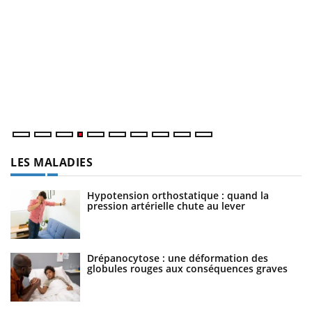
Youtube
Diabète & Ramadan 2026
U
Youtube
Yo
m
Le Ramadan approche, et, pour de nombreuses personnes
Un
atteintes de diabète, c'est une période de questions, de
ma
défis, mais ...
nu
LES MALADIES
Hypotension orthostatique : quand la
pression artérielle chute au lever
Drépanocytose : une déformation des
globules rouges aux conséquences graves