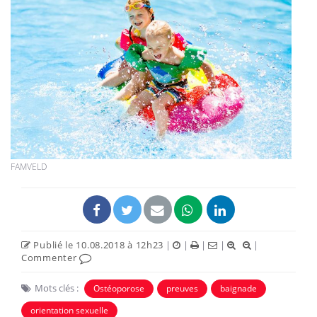
FAMVELD
Publié le 10.08.2018 à 12h23
|
|
|
|
|
Commenter
Mots clés :
Ostéoporose
preuves
baignade
orientation sexuelle