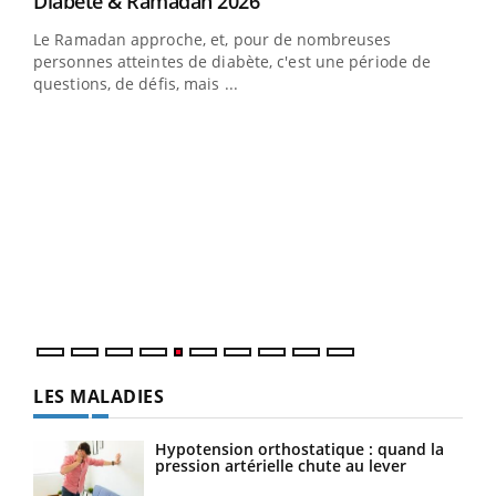
Youtube
Diabète & Ramadan 2026
Youtube
Le Ramadan approche, et, pour de nombreuses
personnes atteintes de diabète, c'est une période de
questions, de défis, mais ...
Un « jumeau numérique » pour faciliter l’accès
COU
Youtube
You
Youtube
à la médecine préventive
Coup
Un établissement lié à un groupe mutualiste innove en
vous
matière de bilan de santé : l'utilisation d'un « jumeau
épis
numérique » permet ...
LES MALADIES
Hypotension orthostatique : quand la
pression artérielle chute au lever