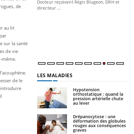
Docteur reçoivent Régis Blugeon, DRH et
rogues, de
directeur ...
Ec
You
quo
 au lit
Dan
par
der
com
e sur la santé
et é
es de vie
oi-même.
 l’acouphène.
LES MALADIES
esser de le
introduire
Hypotension
orthostatique : quand la
l
pression artérielle chute
au lever
Drépanocytose : une
déformation des globules
rouges aux conséquences
graves