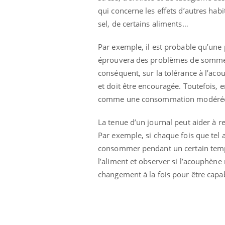
mut
air… Nos mains
défis, mais ...
qui concerne les effets d’autres hab
sant
num
sel, de certains aliments…
Par exemple, il est probable qu’une 
éprouvera des problèmes de sommeil,
conséquent, sur la tolérance à l’aco
et doit être encouragée. Toutefois, 
comme une consommation modérée de 
La tenue d’un journal peut aider à r
Par exemple, si chaque fois que tel
consommer pendant un certain temps 
l’aliment et observer si l’acouphène
changement à la fois pour être capab