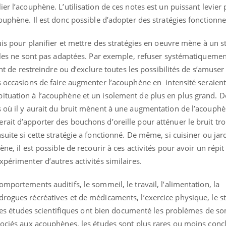
ier l’acouphène. L’utilisation de ces notes est un puissant levier
ouphène. Il est donc possible d’adopter des stratégies fonctionne
uis pour planifier et mettre des stratégies en oeuvre mène à un s
elles ne sont pas adaptées. Par exemple, refuser systématiquemen
oint de restreindre ou d’exclure toutes les possibilités de s’amuse
s occasions de faire augmenter l’acouphène en intensité seraient
tuation à l’acouphène et un isolement de plus en plus grand. De 
s où il y aurait du bruit mènent à une augmentation de l’acouph
ait d’apporter des bouchons d’oreille pour atténuer le bruit tro
uite si cette stratégie a fonctionné. De même, si cuisiner ou jar
ène, il est possible de recourir à ces activités pour avoir un répit
xpérimenter d’autres activités similaires.
« jumeau numérique » pour
COUP DE FOOD sur le
tube
Youtube
mportements auditifs, le sommeil, le travail, l’alimentation, la
iliter l’accès à la médecine
rogues récréatives et de médicaments, l’exercice physique, le st
Youtube
Coup de food sur le diabèt
ventive
nouveau rendez-vous culi
Si les études scientifiques ont bien documenté les problèmes de s
établissement lié à un groupe
bouscule les idées reçues
ssociés aux acouphènes, les études sont plus rares ou moins conc