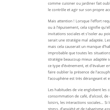
comme cuisiner ou jardiner fait oubl
le contrôle et agir sur son propre ac
Mais attention ! Lorsque l’effort req
ou à l’épuisement, cela signifie qu’
invitations sociales et s’isoler au p
serait une stratégie mal adaptée. Le
mais cela causerait un manque d’habi
improbable que toutes les situation
stratégie beaucoup mieux adaptée ser
ce type d’événement, et d’évaluer ens
faire oublier la présence de l’acouph
l’acouphène est très dérangeant et e
Youtube
 Mains : se
Diabète & Ramadan 2026
Un 
Youtube
You
Les habitudes de vie englobent les co
outube
fac
consommation de café, d’alcool, de d
Le Ramadan approche, et, pour de
pré
un tout nouveau
nombreuses personnes atteintes de
loisirs, les interactions sociales… 
Un 
lage, piscine,
diabète, c'est une période de questions, de
stress, d’anxiété et de tabagisme a