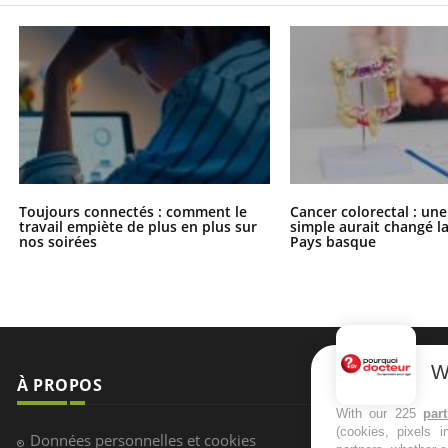
Toujours connectés : comment le
Cancer colorectal : une
travail empiète de plus en plus sur
simple aurait changé l
nos soirées
Pays basque
W
À PROPOS
NEWSLETT
With our 225
par
(cookies, pixels 
Recevez toute
Données personnelles et cookies