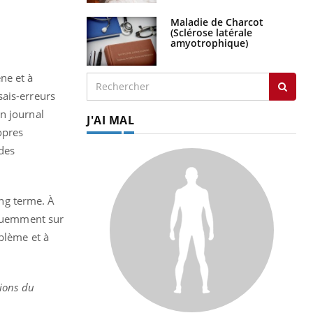
Maladie de Charcot
(Sclérose latérale
amyotrophique)
ne et à
sais-erreurs
n journal
J'AI MAL
opres
des
ong terme. À
réquemment sur
blème et à
tions du