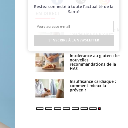
Restez connecté à toute l’actualité de la
Twitter
Facebook
Instagram
Santé
EN DIRECT
 gérer le
Cerveau : le mystère de la
 des enfants en
"madeleine de Proust"
s ?
enfin expliqué
S'INSCRIRE À LA NEWSLETTER
évention : ce que
Intolérance au gluten : les
s pourront
nouvelles
faire
recommandations de la
HAS
uel est ce
Insuffisance cardiaque :
ent autorisé aux
comment mieux la
is ?
prévenir