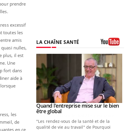
 pour prendre
lles.
tress excessif
t toutes les
r entre amis
LA CHAÎNE SANTÉ
 quasi nulles,
Youtube
plus, il est
ène. Une
p fort dans
diner aide à
 lorsque
Youtube
 diabète
Quand l’entreprise mise sur le bien
Youtube
Youtube
être global
ress, les
e, c'est votre
"Les rendez-vous de la santé et de la
naire qui
ommeil, de
qualité de vie au travail" de Pourquoi
 ! Dans cet
luantes en ce