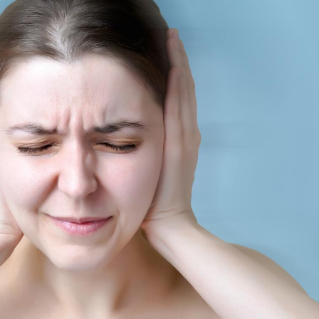
Mordue par un
Comment
barracuda, une petite fille
sommeil
secourue grâce à un
vacance
réflexe essentiel
Légionellose en Suisse :
Bilan pr
quelle est l’origine de la
les kiné
contamination ?
bientôt 
Allergies alimentaires :
TDAH : q
une nouvelle arme contre
traitem
les réactions sévères
États-Un