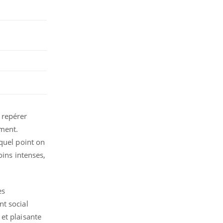
 repérer
ement.
quel point on
oins intenses,
es
nt social
et plaisante