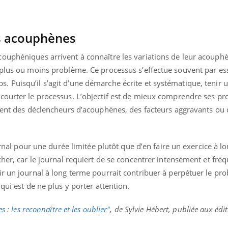
es acouphènes
ouphéniques arrivent à connaître les variations de leur acouphè
 plus ou moins problème. Ce processus s’effectue souvent par es
 Puisqu’il s’agit d’une démarche écrite et systématique, tenir u
courter le processus. L’objectif est de mieux comprendre ses pr
oient des déclencheurs d’acouphènes, des facteurs aggravants ou 
ournal pour une durée limitée plutôt que d’en faire un exercice à l
cher, car le journal requiert de se concentrer intensément et f
r un journal à long terme pourrait contribuer à perpétuer le pro
qui est de ne plus y porter attention.
 : les reconnaître et les oublier"
, de Sylvie Hébert, publiée aux édi