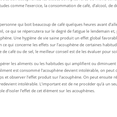
ualiste innove en matière de bilan de
épisode, une ...
itudes comme l’exercice, la consommation de café, d’alcool, de d
é : l'utilisation d'un « jumeau
érique » permet ...
personne qui boit beaucoup de café quelques heures avant d’aller
 ce qui se répercutera sur le degré de fatigue le lendemain et, 
uphène. Une hygiène de vie saine produit un effet global favorabl
en ce qui concerne les effets sur l’acouphène de certaines habitud
café ou de sel, le meilleur conseil est de les évaluer pour s
epérer les aliments ou les habitudes qui amplifient ou diminuent
 aliment est consommé l’acouphène devient intolérable, on peut c
et observer l’effet produit sur l’acouphène. On peut ensuite ré
 redevient intolérable. L’important est de ne procéder qu’à un seu
le d’isoler l’effet de cet élément sur les acouphènes.