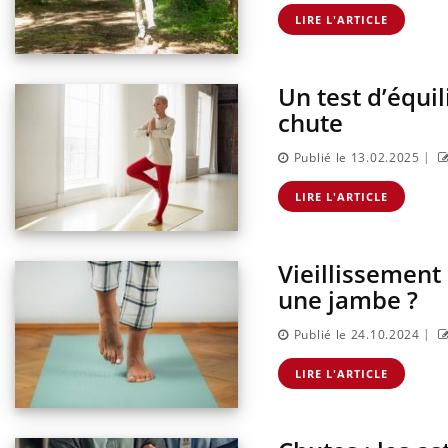
LIRE L'ARTICLE
Un test d’équi
Cancer colorectal : une
chute
stratégie simple aurait
changé la donne au Pays
basque
|
Publié le 13.02.2025
Chikungunya, dengue,
LIRE L'ARTICLE
West Nile : que se passe-t-
il dans le sud de la France ?
Vieillissement
Les médicaments GLP-1
une jambe ?
protègent-ils aussi les os ?
|
Publié le 24.10.2024
LIRE L'ARTICLE