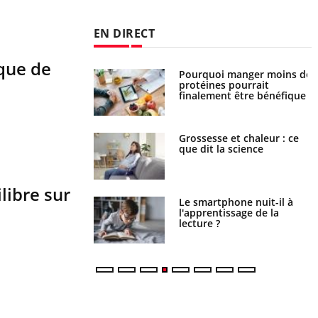
EN DIRECT
sque de
i votre ventre
Pourquoi manger moins de
il les premiers
protéines pourrait
 vos vacances ?
finalement être bénéfique
haleurs : pourquoi
Grossesse et chaleur : ce
ue de noyade
que dit la science
-il ?
libre sur
a pourrait-il freiner
Le smartphone nuit-il à
gation du cancer ?
l'apprentissage de la
lecture ?