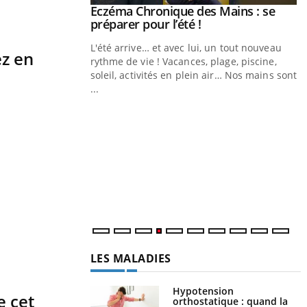
ale : et si on
Eczéma Chronique des Mains : se
Youtube
ube
Youtube
préparer pour l’été !
e diabète de type 2
L'été arrive… et avec lui, un tout nouveau
ez en
çues chez les
rythme de vie ! Vacances, plage, piscine,
ez les soignants.
soleil, activités en plein air… Nos mains sont
...
Y
L
n
c
m
LES MALADIES
Hypotension
e cet
orthostatique : quand la