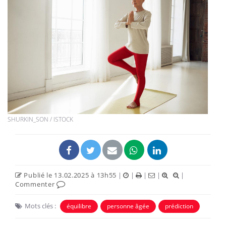
SHURKIN_SON / ISTOCK
Publié le 13.02.2025 à 13h55
|
|
|
|
|
Commenter
Mots clés :
équilibre
personne âgée
prédiction