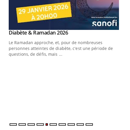
Youtube
Diabète & Ramadan 2026
Youtube
Le Ramadan approche, et, pour de nombreuses
vie !
personnes atteintes de diabète, c'est une période de
…
questions, de défis, mais ...
Un 
You
à l
Un é
mati
numé