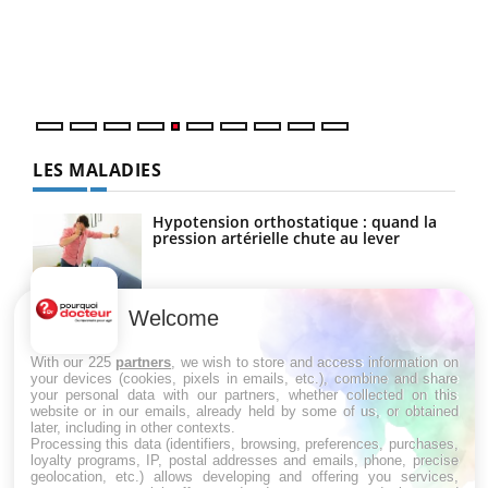
Un é
mati
numé
LES MALADIES
Hypotension orthostatique : quand la
pression artérielle chute au lever
Welcome
Drépanocytose : une déformation des
globules rouges aux conséquences
graves
With our 225
partners
, we wish to store and access information on
your devices (cookies, pixels in emails, etc.), combine and share
your personal data with our partners, whether collected on this
website or in our emails, already held by some of us, or obtained
Maladie de Charcot (Sclérose latérale
later, including in other contexts.
amyotrophique)
Processing this data (identifiers, browsing, preferences, purchases,
loyalty programs, IP, postal addresses and emails, phone, precise
geolocation, etc.) allows developing and offering you services,