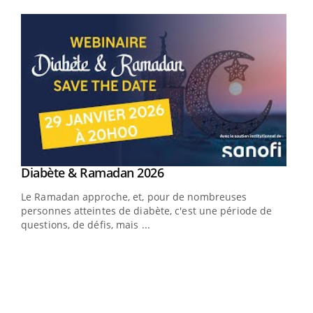
Youtube
Youtube
Diabète & Ramadan 2026
Youtube
Le Ramadan approche, et, pour de nombreuses
vie !
personnes atteintes de diabète, c'est une période de
…
questions, de défis, mais ...
Un 
You
à l