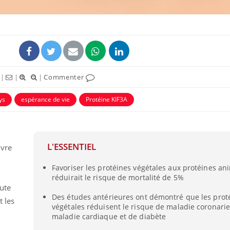
|
|
|
Commenter
uline & Charge mentale : et si on
Eczéma Chronique des
tube
Youtube
ys
espérance de vie
Protéine KIF3A
Youtube
Y
it en parler??
préparer pour l’été !
026, l'insuline dans le diabète de type 2
L'été arrive… et avec lui,
e entourée d'idées reçues chez les
rythme de vie ! Vacances, 
ients comme parfois chez les soignants.
soleil, activités en plein
L'ESSENTIEL
ivre
sont ...
Favoriser les protéines végétales aux protéines an
réduirait le risque de mortalité de 5%
tute
Des études antérieures ont démontré que les prot
t les
végétales réduisent le risque de maladie coronari
maladie cardiaque et de diabète