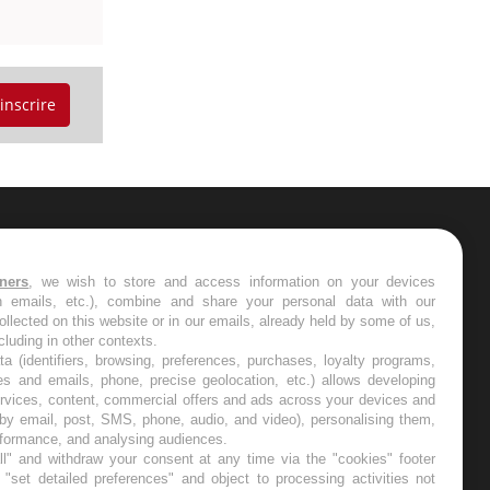
'inscrire
ER
tners
, we wish to store and access information on your devices
in emails, etc.), combine and share your personal data with our
s les semaines les meilleures
ollected on this website or in our emails, already held by some of us,
ncluding in other contexts.
ta (identifiers, browsing, preferences, purchases, loyalty programs,
es and emails, phone, precise geolocation, etc.) allows developing
ervices, content, commercial offers and ads across your devices and
 by email, post, SMS, phone, audio, and video), personalising them,
RE
rformance, and analysing audiences.
l" and withdraw your consent at any time via the "cookies" footer
"set detailed preferences" and object to processing activities not