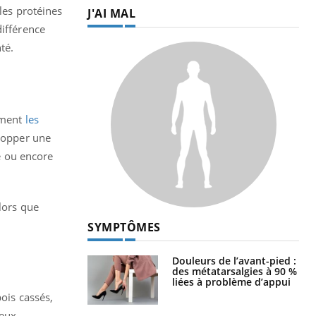
les protéines
J'AI MAL
différence
té.
rment
les
lopper une
e ou encore
lors que
SYMPTÔMES
Douleurs de l’avant-pied :
des métatarsalgies à 90 %
liées à problème d’appui
ois cassés,
neux