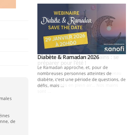
Youtube
 Mains : se
Diabète & Ramadan 2026
Youtube
outube
Le Ramadan approche, et, pour de
 un tout nouveau
nombreuses personnes atteintes de
plage, piscine,
diabète, c'est une période de questions, de
 air… Nos mains
défis, mais ...
Un
You
imales
fac
pr
éines
Un 
enne, de
mut
san