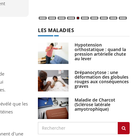
num
ent
LES MALADIES
Hypotension
orthostatique : quand la
pression artérielle chute
au lever
Drépanocytose : une
de
déformation des globules
rouges aux conséquences
ui
graves
es.
Maladie de Charcot
évélé que les
(Sclérose latérale
amyotrophique)
téines
nnent d'une