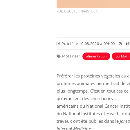
YULIA GUSTERINA/ISTOCK
Publié le 10.08.2020 à 09h00
|
|
 Mains :
Carence en fer : comprendre pour
Ins
Youtube
You
Mots clés :
alimentation
Loi Math
Youtube
Youtube
prévenir
osa
aciles à aborder...
Fatigue, irritabilité, brouillard mental ou
En 2
Préférer les protéines végétales aux
poser des
même alopécie… Les symptômes de la
rest
'un proche c'est
carence en fer sont multiples ce qui la rend
pat
protéines animales permettrait de v
...
plus longtemps. C'est en tout cas ce
qu'avancent des chercheurs
américains
du National Cancer Insti
du National Institutes of Health, don
travaux ont été publiés dans le
Jama
Internal Medicine.