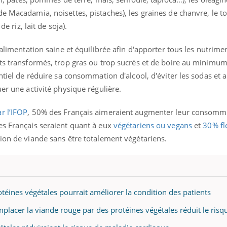
e Macadamia, noisettes, pistaches), les graines de chanvre, le t
de riz, lait de soja).
 alimentation saine et équilibrée afin d'apporter tous les nutrime
ts transformés, trop gras ou trop sucrés et de boire au minimum 
ntiel de réduire sa consommation d'alcool, d'éviter les sodas et 
uer une activité physique régulière.
r l’IFOP
, 50% des Français aimeraient augmenter leur consomm
es Français seraient quant à eux
végétariens ou vegans
et
30% fl
ion de viande sans être totalement végétariens.
téines végétales pourrait améliorer la condition des patients
mplacer la viande rouge par des protéines végétales réduit le risq