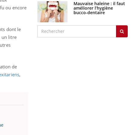
Mauvaise haleine : il faut
ofu ou encore
améliorer l’hygiène
bucco-dentaire
nts dont le
un litre
autres
ation de
exitariens
,
ue