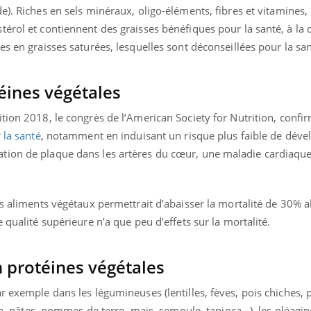
e). Riches en
sels minéraux, oligo-éléments, fibres et vitamines, 
érol et contiennent des graisses bénéfiques pour la santé, à la 
es en graisses saturées, lesquelles sont déconseillées pour la san
téines végétales
ition 2018, le congrès de l’
American Society for Nutrition,
confi
 la santé
, notamment en induisant
un risque plus faible de déve
tion de plaque dans les artères du cœur, une maladie cardiaqu
es aliments végétaux permettrait d’abaisser la mortalité de 30% a
 qualité supérieure n’a que peu d’effets sur la mortalité.
n protéines végétales
r exemple dans les légumineuses (lentilles, fèves, pois chiches, p
ain, pâtes, pommes de terre, maïs, semoule, tapioca…), les oléagi