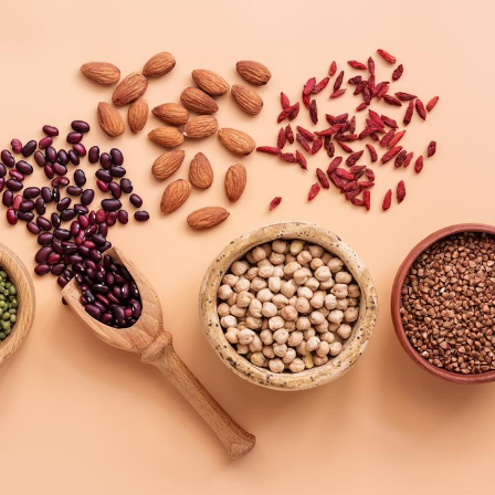
Fortes chaleurs :
Grossess
pourquoi le risque de
que dit 
noyade grimpe-t-il ?
Le Viagra pourrait-il
Le smart
freiner la propagation du
l'appren
cancer ?
lecture 
Pourquoi manger moins
Mordue 
de protéines pourrait
vacances
finalement être bénéfique
le coma