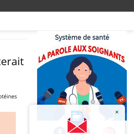
erait
otéines
Publicité