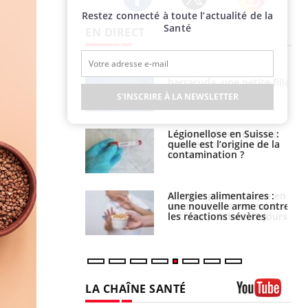
Restez connecté à toute l’actualité de la
Twitter
Facebook
Instagram
Santé
EN DIRECT
e et chaleur : ce
Mordue par un
la science
barracuda, une petite fille
secourue grâce à un
S'INSCRIRE À LA NEWSLETTER
réflexe essentiel
phone nuit-il à
Légionellose en Suisse :
tissage de la
quelle est l’origine de la
?
contamination ?
par une tique en
Allergies alimentaires :
, elle reste dans
une nouvelle arme contre
 pendant 42 jours
les réactions sévères
LA CHAÎNE SANTÉ
Youtube