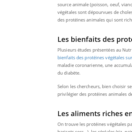
source animale (poisson, oeuf, viand
végétales sont dépourvues de cholest
des protéines animales qui sont rich
Les bienfaits des pro
Plusieurs études présentées au
Nutr
bienfaits des
protéines végétales sur
maladie coronarienne, une accumula
du diabète.
Selon les chercheurs, bien choisir s
privilégier des protéines animales de
Les aliments riches e
On trouve les protéines végétales pa
haricots secs…), les céréales (riz, p