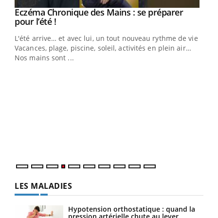
Eczéma Chronique des Mains : se préparer
Youtube
Youtube
pour l’été !
L'été arrive… et avec lui, un tout nouveau rythme de vie !
Vacances, plage, piscine, soleil, activités en plein air…
Nos mains sont ...
Dia
You
Le 
pers
ques
LES MALADIES
Hypotension orthostatique : quand la
pression artérielle chute au lever