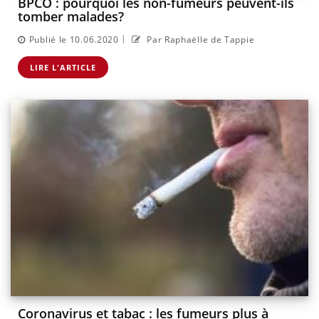
BPCO : pourquoi les non-fumeurs peuvent-ils
tomber malades?
|
Publié le 10.06.2020
Par Raphaëlle de Tappie
LIRE L'ARTICLE
Coronavirus et tabac : les fumeurs plus à