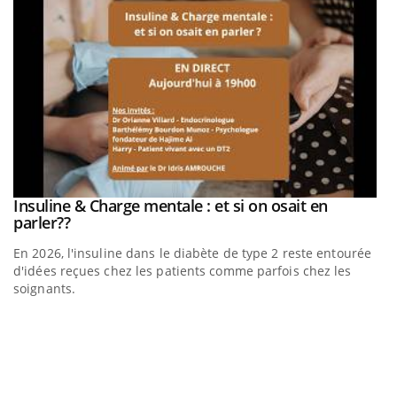
be
Insuline & Charge mentale : et si on osait en
Youtube
Youtube
parler??
En 2026, l'insuline dans le diabète de type 2 reste entourée
a
d'idées reçues chez les patients comme parfois chez les
soignants.
E
Yo
l’