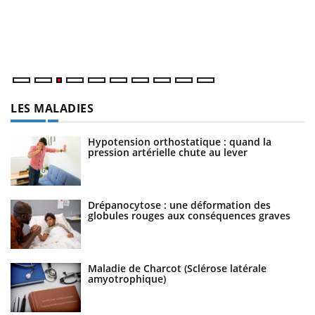
L'
Va
ma
LES MALADIES
Hypotension orthostatique : quand la
pression artérielle chute au lever
Drépanocytose : une déformation des
globules rouges aux conséquences graves
Maladie de Charcot (Sclérose latérale
amyotrophique)