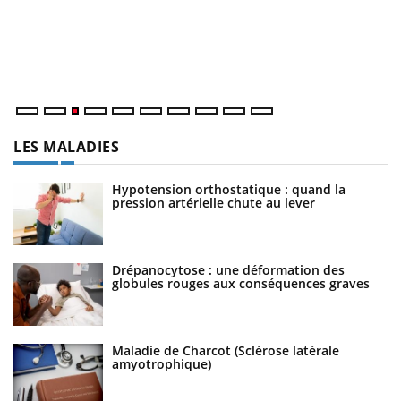
L'
Va
ma
LES MALADIES
Hypotension orthostatique : quand la
pression artérielle chute au lever
Drépanocytose : une déformation des
globules rouges aux conséquences graves
Maladie de Charcot (Sclérose latérale
amyotrophique)