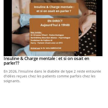
be
Insuline & Charge mentale : et si on osait en
Youtube
Youtube
parler??
En 2026, l'insuline dans le diabète de type 2 reste entourée
a
d'idées reçues chez les patients comme parfois chez les
soignants.
E
Yo
l’