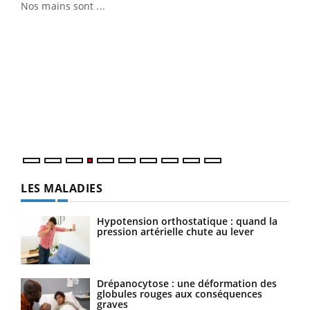
Nos mains sont ...
Dia
You
Le 
pers
ques
LES MALADIES
Hypotension orthostatique : quand la
pression artérielle chute au lever
Drépanocytose : une déformation des
globules rouges aux conséquences
graves