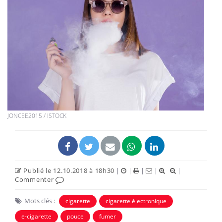
JONCEE2015 / ISTOCK
Publié le 12.10.2018 à 18h30
|
|
|
|
|
Commenter
Mots clés :
cigarette
cigarette électronique
e-cigarette
pouce
fumer