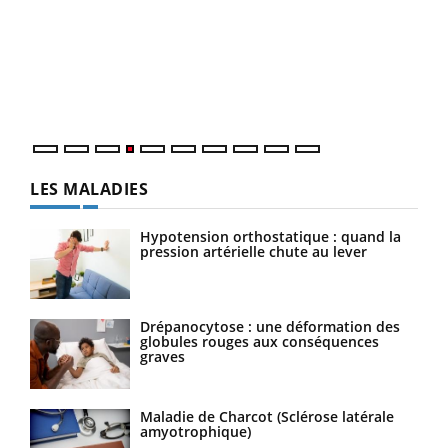
Dia
You
Le 
pers
ques
LES MALADIES
Hypotension orthostatique : quand la
pression artérielle chute au lever
Drépanocytose : une déformation des
globules rouges aux conséquences
graves
Maladie de Charcot (Sclérose latérale
amyotrophique)