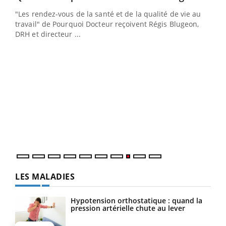
ndez-
"Les rendez-vous de la santé et de la qualité de vie au
cet
travail" de Pourquoi Docteur reçoivent Régis Blugeon,
DRH et directeur ...
Ecz
You
(3/3
Dans
vous
quot
LES MALADIES
Hypotension orthostatique : quand la
pression artérielle chute au lever