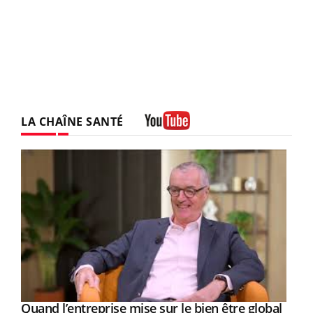
LA CHAÎNE SANTÉ
Youtube
Yout
Quand l’entreprise mise sur le bien être global
Youtube