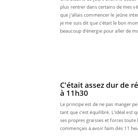
lovirus : ce qui
Pourquoi votre ventre
plus rentrer dans certains de mes v
ans la prise en
gâche-t-il les premiers
que j'allais commencer le jeûne inte
des femmes
jours de vos vacances ?
s
je me suis dit que c'était le bon mo
beaucoup d'énergie pour aller de mo
C'était assez dur de r
à 11h30
Le principe est de ne pas manger pe
tant que c'est équilibré. L'idéal es
ses propres graisses et forces toute l
commençais à avoir faim dès 11 heu