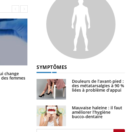
SYMPTÔMES
La sieste empêche-t-elle de dormir
ui change
la nuit ?
ge des femmes
Douleurs de l’avant-pied :
des métatarsalgies à 90 %
liées à problème d’appui
Mauvaise haleine : il faut
améliorer l’hygiène
bucco-dentaire