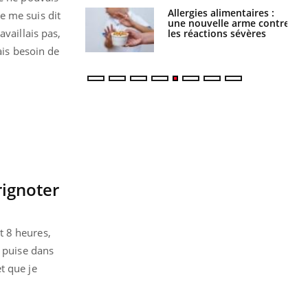
par une tique en
Allergies alimentaires :
e me suis dit
, elle reste dans
une nouvelle arme contre
vaillais pas,
 pendant 42 jours
les réactions sévères
ais besoin de
rignoter
t 8 heures,
s puise dans
t que je