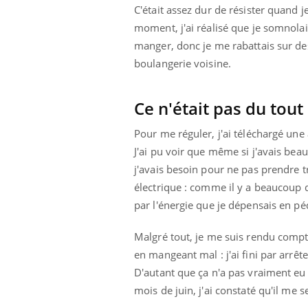
C'était assez dur de résister quand 
moment, j'ai réalisé que je somnolai
manger, donc je me rabattais sur de
boulangerie voisine.
Ce n'était pas du tou
Pour me réguler, j'ai téléchargé une
J'ai pu voir que même si j'avais beau
j'avais besoin pour ne pas prendre tro
électrique : comme il y a beaucoup d
par l'énergie que je dépensais en pé
Malgré tout, je me suis rendu compte
en mangeant mal : j'ai fini par arrêt
D'autant que ça n'a pas vraiment eu 
Carence en fer : comprendre pour
Youtube
mois de juin, j'ai constaté qu'il me
Youtube
prévenir