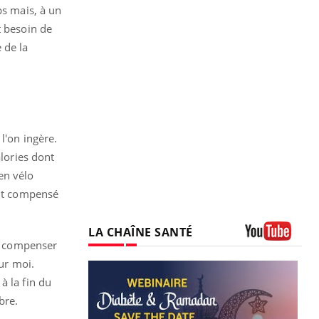
ps mais, à un
t besoin de
 de la
l'on ingère.
alories dont
 en vélo
ait compensé
LA CHAÎNE SANTÉ
ur compenser
Youtube
our moi.
à la fin du
bre.