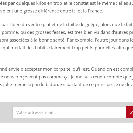
es par quelques kilos en trop et le constat est le même : elles a
oient une grosse différence entre ici et la France.
ar l'idée du ventre plat et de la taille de guêpe, alors que le fait
poitrine, ou des grosses fesses, est très bien vu dans d'autres pa
ont associées à la bonne santé. Par exemple, l'autre jour dans l
se qui mettait des habits clairement trop petits pour elles afin qu
nné envie d'accepter mon corps tel qu'il est. Quand on est comple
 ne nous perçoivent pas comme ça. Je me suis rendu compte que j
is jolie même si j'ai du bidon. En partant de ce principe, je ne dev
S