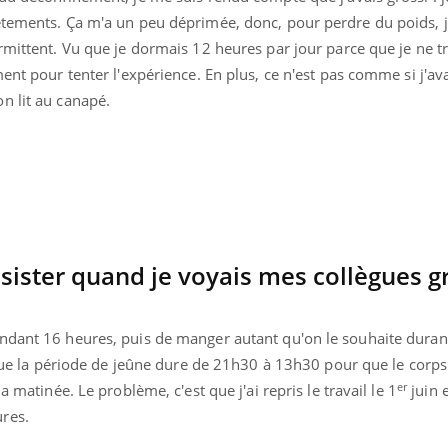
Pourquoi manger moins
Mordue 
êtements. Ça m'a un peu déprimée, donc, pour perdre du poids, j
de protéines pourrait
vacances
rmittent. Vu que je dormais 12 heures par jour parce que je ne tra
finalement être bénéfique
le coma
ment pour tenter l'expérience. En plus, ce n'est pas comme si j'av
n lit au canapé.
ésister quand je voyais mes collègues g
ndant 16 heures, puis de manger autant qu'on le souhaite duran
t que la période de jeûne dure de 21h30 à 13h30 pour que le corp
er
a matinée. Le problème, c'est que j'ai repris le travail le 1
juin e
res.