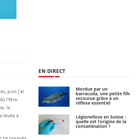
EN DIRECT
e et chaleur : ce
Mordue par un
s, puis j'ai
la science
barracuda, une petite fille
secourue grâce à un
û l'être.
réflexe essentiel
e, le
a levée à
phone nuit-il à
Légionellose en Suisse :
tissage de la
quelle est l’origine de la
?
contamination ?
je ne pouvais