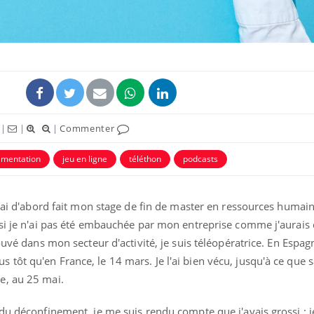
|
|
|
Commenter
imentation
jeu en ligne
téléthon
podcasts
Fortes chaleurs :
Grossess
 ai d'abord fait mon stage de fin de master en ressources humaine
pourquoi le risque de
que dit 
noyade grimpe-t-il ?
si je n'ai pas été embauchée par mon entreprise comme j'aurais d
ouvé dans mon secteur d'activité, je suis téléopératrice. En Espagn
ôt qu'en France, le 14 mars. Je l'ai bien vécu, jusqu'à ce que s
Le Viagra pourrait-il
Le smart
freiner la propagation du
l'appren
e, au 25 mai.
cancer ?
lecture 
du déconfinement, je me suis rendu compte que j'avais grossi : 