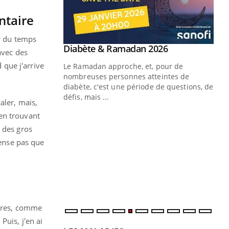
ntaire
er du temps
Youtube
 Mains : se
Diabète & Ramadan 2026
Youtube
avec des
outube
 que j'arrive
Le Ramadan approche, et, pour de
 un tout nouveau
nombreuses personnes atteintes de
plage, piscine,
diabète, c'est une période de questions, de
 air… Nos mains
défis, mais ...
aler, mais,
Un
en trouvant
You
fac
 des gros
pr
pense pas que
Un 
mut
san
num
aires, comme
Puis, j'en ai