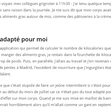
je voyais mes collègues grignoter à 11h30 : j'ai tenu quelque tem
s sans raison dans la journée. Je me suis dit que mon corps avai
s aliments gras autour de moi, comme des pâtisseries à la crème
t adapté pour moi
 application qui permet de calculer le nombre de kilocalories que 
 manger des aliments gras, je restais dans la fourchette de kiloc
p de poids. Puis, en parallèle, j'allais au travail et j'en revenais
e pentes à Madrid, l'excédent de nourriture que j'ingurgitais ét
dalant.
 que c'était stupide de faire un jeûne intermittent si c'était po
er au début du mois de juillet car ce n'était pas du tout adapté p
d'effet sur mon corps. Quand je me suis mise en maillot de bain 
 serrait horriblement alors qu'il m'allait comme un gant en septem