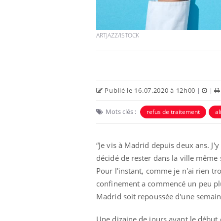
ARTJAZZ/ISTOCK
Publié le 16.07.2020 à 12h00
|
|
Mots clés :
refus de traitement
al
unya, dengue,
La sieste empêche-t-elle
“Je vis à Madrid depuis deux ans. J'y
e : que se passe-
de dormir la nuit ?
 le sud de la
décidé de rester dans la ville même 
Pour l'instant, comme je n'ai rien tr
confinement a commencé un peu plus t
icaments GLP-1
VIH : la fin du comprimé
-ils aussi les os
tous les jours se profile-t-
Madrid soit repoussée d'une semain
elle enfin ?
Une dizaine de jours avant le début 