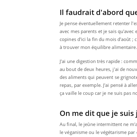
Fatigue, irritabilité, brouillard mental ou
Il faudrait d'abord qu
même alopécie… Les symptômes de la
carence en fer sont multiples ce qui la rend
Je pense éventuellement retenter l'e
...
 Mains :
Ins
You
avec mes parents et je sais qu'avec 
Youtube
osa
copines d'ici la fin du mois d'août ; 
aciles à aborder...
En 2
à trouver mon équilibre alimentaire
poser des
rest
'un proche c'est
pat
J'ai une digestion très rapide : com
au bout de deux heures, j'ai de nou
des aliments qui peuvent se grignote
repas, par exemple. J'ai pensé à all
ça vaille le coup car je ne suis pas 
On me dit que je suis 
Au final, le jeûne intermittent ne m
le véganisme ou le végétarisme par e