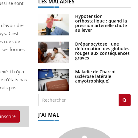
LES MALADIES
ussi se sont
Hypotension
orthostatique : quand la
 d'avoir des
pression artérielle chute
au lever
ys. C'est
es rues de
Drépanocytose : une
déformation des globules
e ses formes
rouges aux conséquences
graves
xé, il n'y a
Maladie de Charcot
(Sclérose latérale
e n'étais pas
amyotrophique)
rais pas
J'AI MAL
'inscrire