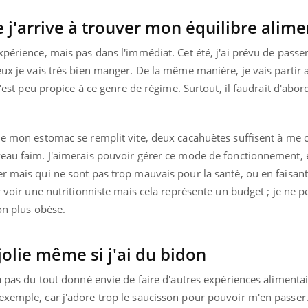
e j'arrive à trouver mon équilibre alime
xpérience, mais pas dans l'immédiat. Cet été, j'ai prévu de pass
uline & Charge mentale : et si on
Eczéma Chronique des
tube
Youtube
eux je vais très bien manger. De la même manière, je vais partir 
Youtube
Y
it en parler??
préparer pour l’été !
c'est peu propice à ce genre de régime. Surtout, il faudrait d'abord
026, l'insuline dans le diabète de type 2
L'été arrive… et avec lui,
.
e entourée d'idées reçues chez les
rythme de vie ! Vacances, 
ients comme parfois chez les soignants.
soleil, activités en plein
me mon estomac se remplit vite, deux cacahuètes suffisent à me c
sont ...
veau faim. J'aimerais pouvoir gérer ce mode de fonctionnement, 
r mais qui ne sont pas trop mauvais pour la santé, ou en faisant
er voir une nutritionniste mais cela représente un budget ; je ne 
non plus obèse.
jolie même si j'ai du bidon
'a pas du tout donné envie de faire d'autres expériences aliment
xemple, car j'adore trop le saucisson pour pouvoir m'en passer. 