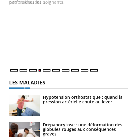
parfois chez les soignants.
Nos mains sont ...
Dia
You
Le 
pers
ques
LES MALADIES
Hypotension orthostatique : quand la
pression artérielle chute au lever
Drépanocytose : une déformation des
globules rouges aux conséquences
graves