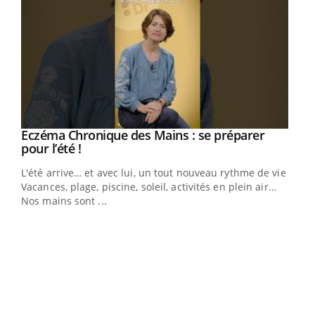
Eczéma Chronique des Mains : se préparer
Youtube
Youtube
pour l’été !
L'été arrive… et avec lui, un tout nouveau rythme de vie !
Vacances, plage, piscine, soleil, activités en plein air…
Nos mains sont ...
Youtube
Diabète & Ramadan 2026
Un 
Youtube
You
à l
Le Ramadan approche, et, pour de nombreuses
Un é
personnes atteintes de diabète, c'est une période de
mati
questions, de défis, mais ...