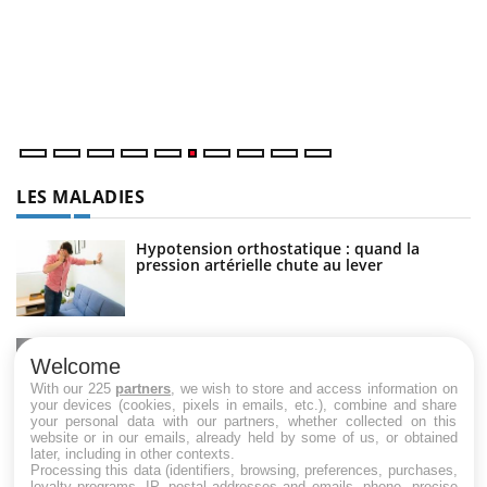
Co
cu
un
LES MALADIES
Hypotension orthostatique : quand la
pression artérielle chute au lever
Drépanocytose : une déformation des
globules rouges aux conséquences graves
Welcome
With our 225
partners
, we wish to store and access information on
your devices (cookies, pixels in emails, etc.), combine and share
your personal data with our partners, whether collected on this
website or in our emails, already held by some of us, or obtained
Maladie de Charcot (Sclérose latérale
later, including in other contexts.
amyotrophique)
Processing this data (identifiers, browsing, preferences, purchases,
loyalty programs, IP, postal addresses and emails, phone, precise