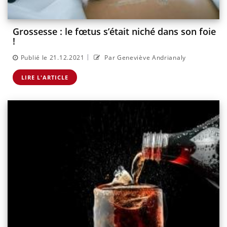
Grossesse : le fœtus s’était niché dans son foie
!
|
Publié le 21.12.2021
Par Geneviève Andrianaly
LIRE L'ARTICLE