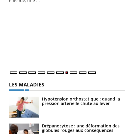
u
épisode, une ...
Qua
You
"Les
trav
DRH 
LES MALADIES
Hypotension orthostatique : quand la
pression artérielle chute au lever
Drépanocytose : une déformation des
globules rouges aux conséquences