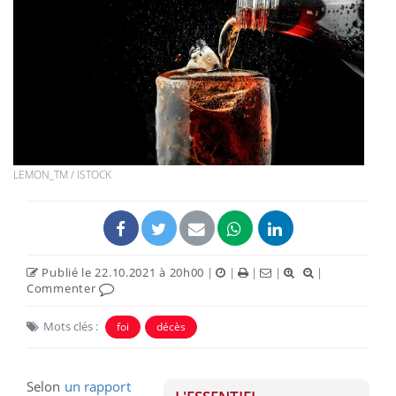
LEMON_TM / ISTOCK
Publié le 22.10.2021 à 20h00
|
|
|
|
|
Commenter
Mots clés :
foi
décès
Selon
un rapport