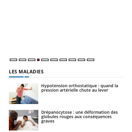
Dia
You
Le 
pers
ques
LES MALADIES
Hypotension orthostatique : quand la
pression artérielle chute au lever
Drépanocytose : une déformation des
globules rouges aux conséquences
graves