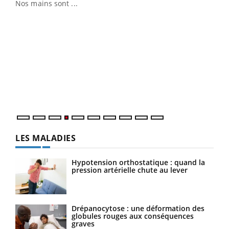
Nos mains sont ...
Dia
You
Le 
pers
ques
LES MALADIES
Hypotension orthostatique : quand la
pression artérielle chute au lever
Drépanocytose : une déformation des
globules rouges aux conséquences
graves