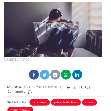
BUNDITINAY/ISTOCK
Publié le 21.01.2020 à 19h30
|
|
|
|
|
Commenter
Mots clés :
faucheurs
prise de décision
stress
thanatopraxie