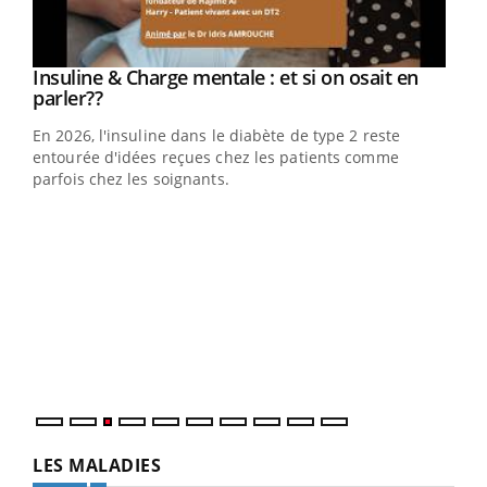
Insuline & Charge mentale : et si on osait en
Youtube
Youtube
parler??
En 2026, l'insuline dans le diabète de type 2 reste
entourée d'idées reçues chez les patients comme
parfois chez les soignants.
Eczéma Chronique des Mains : se préparer
Dia
Youtube
You
Youtube
pour l’été !
Le 
L'été arrive… et avec lui, un tout nouveau rythme de vie !
pers
Vacances, plage, piscine, soleil, activités en plein air…
ques
Nos mains sont ...
LES MALADIES