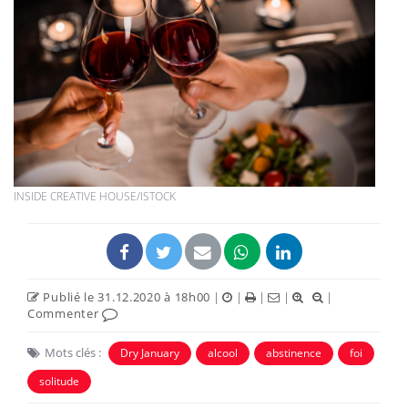
INSIDE CREATIVE HOUSE/ISTOCK
Publié le 31.12.2020 à 18h00
|
|
|
|
|
Commenter
Mots clés :
Dry January
alcool
abstinence
foi
solitude