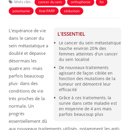
Mots clés :
cancer du sein
orthophonie
foi
potomanie
Anti-PARP
séduction
L'espérance de vie
L'ESSENTIEL
dans le cancer du
Le cancer du sein métastatique
sein métastatique a
touche environ 20% des
doublé et dépasse
femmes atteintes d'un cancer
du sein localisé
désormais les
De nouveaux traitements
quatre ans -mais
agissant de façon ciblée en
parfois beaucoup
fonction des mutations de la
plus- dans des
tumeur ont démontré leur
efficacité
conditions de vie
Grâce à ces traitements, la
très proches de la
survie dans cette maladie est
normale. Un
en moyenne de 4 ans mais
progrès
parfois beaucoup plus
essentiellement dû
aux nouveaux traitements utilisés, notamment les anti-