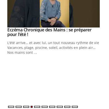
Eczéma Chronique des Mains : se préparer
Youtube
Youtube
pour l’été !
L'été arrive… et avec lui, un tout nouveau rythme de vie !
Vacances, plage, piscine, soleil, activités en plein air…
Nos mains sont ...
Dia
You
Le 
pers
ques