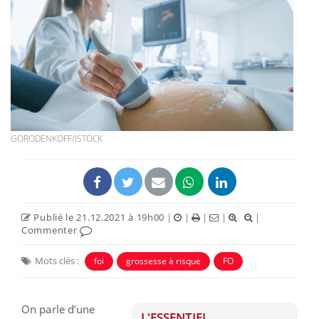
GORODENKOFF/ISTOCK
Publié le 21.12.2021 à 19h00
|
|
|
|
|
Commenter
Mots clés :
foi
grossesse à risque
FO
On parle d’une
L'ESSENTIEL