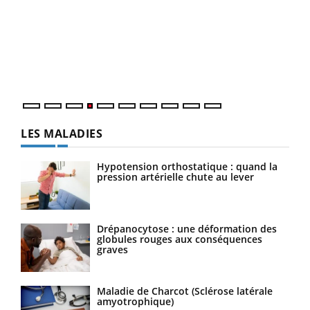
Dia
You
Le 
pers
ques
LES MALADIES
Hypotension orthostatique : quand la
pression artérielle chute au lever
Drépanocytose : une déformation des
globules rouges aux conséquences
graves
Maladie de Charcot (Sclérose latérale
amyotrophique)