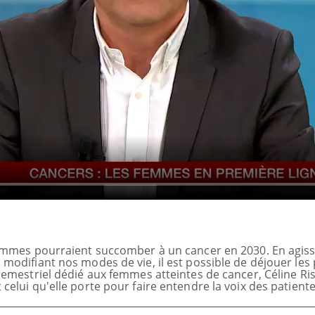
emmes pourraient succomber à un cancer en 2030. En agiss
odifiant nos modes de vie, il est possible de déjouer les 
semestriel dédié aux femmes atteintes de cancer, Céline Ri
Mortalité infantile : un
elui qu'elle porte pour faire entendre la voix des patiente
rapport s’interroge sur son
taux élevé en France