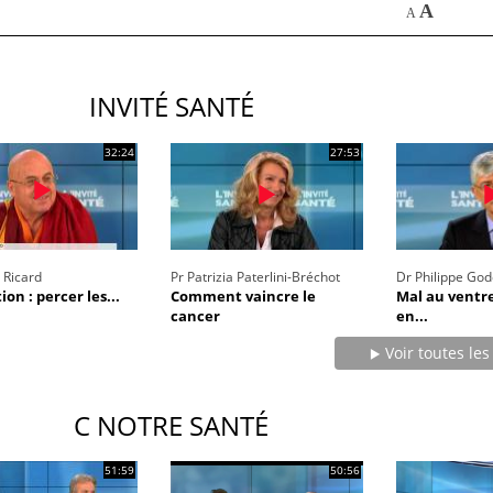
A
A
Grossesse à risque : ce jus
naturel attire l'attention
des chercheurs
INVITÉ SANTÉ
Comment oublier les
32:24
27:53
écrans en vacances ?
 Ricard
Pr Patrizia Paterlini-Bréchot
Dr Philippe Go
on : percer les...
Comment vaincre le
Mal au ventr
cancer
en...
Voir toutes les
C NOTRE SANTÉ
51:59
50:56