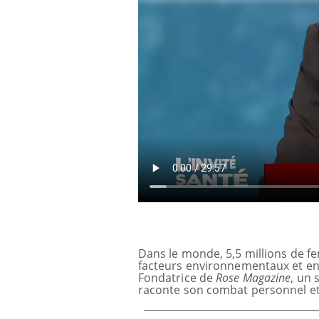
Dans le monde, 5,5 millions de f
facteurs environnementaux et en m
Fondatrice de
Rose Magazine
, un 
s du sommeil
Syndrome métabolique :
raconte son combat personnel et c
tre cerveau !
quels sont les meilleurs
exercices physiques ?