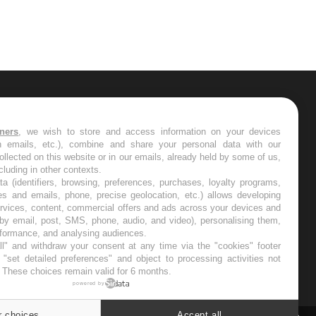
ER
tners
, we wish to store and access information on your devices
in emails, etc.), combine and share your personal data with our
s les semaines les meilleures
ollected on this website or in our emails, already held by some of us,
ncluding in other contexts.
ta (identifiers, browsing, preferences, purchases, loyalty programs,
es and emails, phone, precise geolocation, etc.) allows developing
ervices, content, commercial offers and ads across your devices and
 by email, post, SMS, phone, audio, and video), personalising them,
RE
rformance, and analysing audiences.
l" and withdraw your consent at any time via the "cookies" footer
"set detailed preferences" and object to processing activities not
. These choices remain valid for 6 months.
powered by
r choices
Accept all