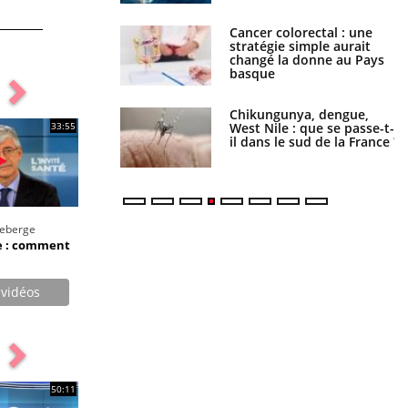
Cancer colorectal : une
Cytomégalovirus : ce qui
stratégie simple aurait
change dans la prise en
changé la donne au Pays
charge des femmes
basque
enceintes
Chikungunya, dengue,
La sieste empêche-t-elle de
33:55
West Nile : que se passe-t-
dormir la nuit ?
il dans le sud de la France ?
deberge
e : comment
 vidéos
50:11