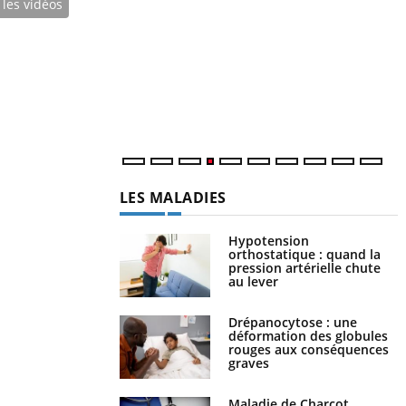
 les vidéos
f
Le Ramadan approche, et, pour de
nombreuses personnes atteintes de diabète,
U
c'est une période de questions, de défis,
i
mais ...
l
p
LES MALADIES
Hypotension
orthostatique : quand la
pression artérielle chute
au lever
Drépanocytose : une
déformation des globules
rouges aux conséquences
graves
Maladie de Charcot