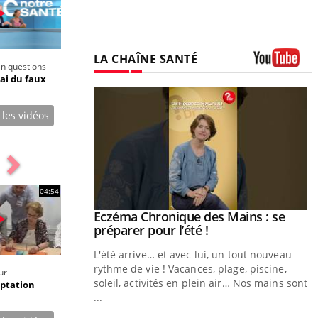
LA CHAÎNE SANTÉ
en questions
Youtube
ai du faux
 les vidéos
04:54
Eczéma Chronique des Mains : se
Youtube
Youtube
préparer pour l’été !
L'été arrive… et avec lui, un tout nouveau
rythme de vie ! Vacances, plage, piscine,
ur
soleil, activités en plein air… Nos mains sont
aptation
...
Youtube
Diabète & Ramadan 2026
Youtube
Y