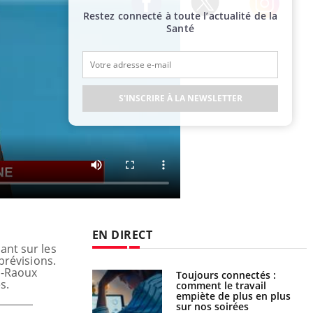
Restez connecté à toute l’actualité de la
Twitter
Facebook
Instagram
Santé
S'INSCRIRE À LA NEWSLETTER
EN DIRECT
ant sur les
prévisions.
s-Raoux
Toujours connectés :
Les médicaments GLP-1
s.
comment le travail
protègent-ils aussi les os ?
empiète de plus en plus
sur nos soirées