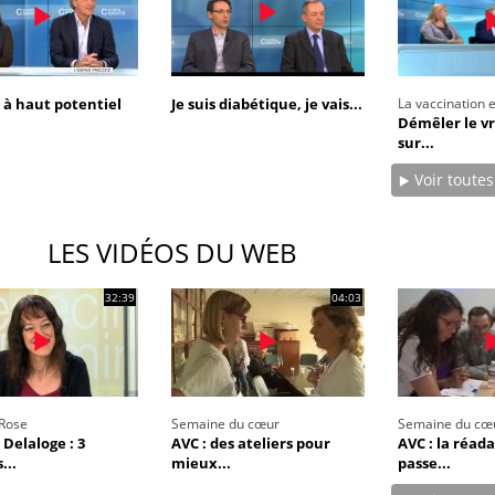
 à haut potentiel
Je suis diabétique, je vais...
La vaccination 
Démêler le vr
sur...
Voir toutes
LES VIDÉOS DU WEB
32:39
04:03
line & Charge mentale : et si on
ube
Youtube
t en parler??
26, l'insuline dans le diabète de type 2
 entourée d'idées reçues chez les
 Rose
Semaine du cœur
Semaine du cœ
nts comme parfois chez les soignants.
 Delaloge : 3
AVC : des ateliers pour
AVC : la réad
...
mieux...
passe...