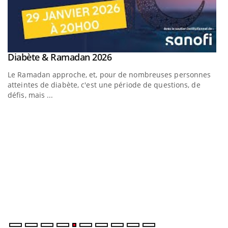
Youtube
Diabète & Ramadan 2026
Un « jumeau numérique » pour faciliter l’accès à la
Youtube
Youtube
Youtube
médecine préventive
Le Ramadan approche, et, pour de nombreuses personnes
Un établissement lié à un groupe mutualiste innove en
atteintes de diabète, c'est une période de questions, de
matière de bilan de santé : l'utilisation d'un « jumeau
défis, mais ...
numérique » permet ...
C
Yo
Co
cu
un