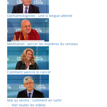
Opthalmologistes : une si longue attente
Méditation : percer les mystères du cerveau
Comment vaincre le cancer
Mal au ventre : comment en sortir
Voir toutes les vidéos