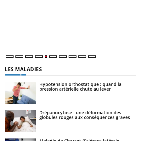
U
Yo
m
Un
ma
nu
LES MALADIES
Hypotension orthostatique : quand la
pression artérielle chute au lever
Drépanocytose : une déformation des
globules rouges aux conséquences graves
Maladie de Charcot (Sclérose latérale