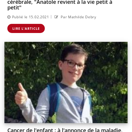
cérébrale, "Anatole revient à la vie petit à
petit"
|
Publié le 15.02.2021
Par Mathilde Debry
LIRE L'ARTICLE
Cancer de l'enfant : à l'annonce de la maladie,