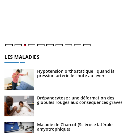
E
Yo
l’
L'
Va
ma
LES MALADIES
Hypotension orthostatique : quand la
pression artérielle chute au lever
Drépanocytose : une déformation des
globules rouges aux conséquences graves
Maladie de Charcot (Sclérose latérale
amyotrophique)