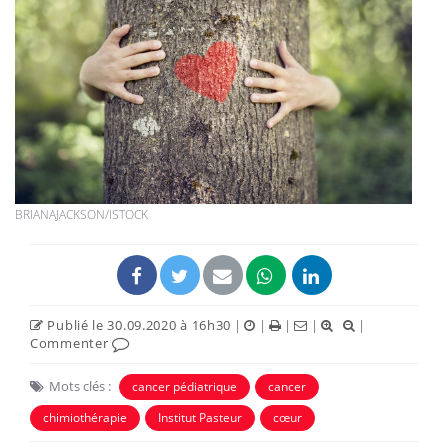
BRIANAJACKSON/ISTOCK
Publié le 30.09.2020 à 16h30
|
|
|
|
|
Commenter
Mots clés :
cancer pédiatrique
cancer
chimiothérapie
Institut Pasteur
cœur