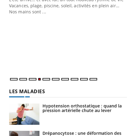
Vacances, plage, piscine, soleil, activités en plein air…
Nos mains sont ...
Dia
You
Le 
pers
ques
LES MALADIES
Hypotension orthostatique : quand la
pression artérielle chute au lever
Drépanocytose : une déformation des