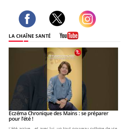
Twitter
Facebook
Instagram
LA CHAÎNE SANTÉ
Youtube
Eczéma Chronique des Mains : se préparer
Youtube
Youtube
pour l’été !
L'été arrive… et avec lui, un tout nouveau rythme de vie !