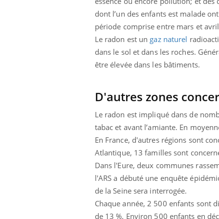
essence ou encore pollution; et des
dont l’un des enfants est malade ont
période comprise entre mars et avril
Le radon est un
gaz naturel
radioacti
dans le sol et dans les roches. Généra
être élevée dans les bâtiments.
D'autres zones conce
Le radon est impliqué dans de nombr
tabac et avant l’amiante.
En moyenne, 
En France, d'autres régions
sont con
Atlantique, 13 familles sont concer
Dans l'Eure, deux communes rassembl
l'ARS a débuté une enquête épidémio
de la Seine sera interrogée.
Chaque année, 2 500 enfants sont di
de 13 %. Environ 500 enfants en dé