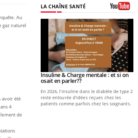
LA CHAÎNE SANTÉ
Youtube
enquête. Au
e gaz naturel
prendre pour
Insuline & Charge mentale : et si on
Youtube
Youtube
osait en parler??
illard mental ou
En 2026, l'insuline dans le diabète de type 2
tômes de la
reste entourée d'idées reçues chez les
 avoir été
les ce qui la rend
patients comme parfois chez les soignants.
dans 4
oulement de
Y
p
stations
L