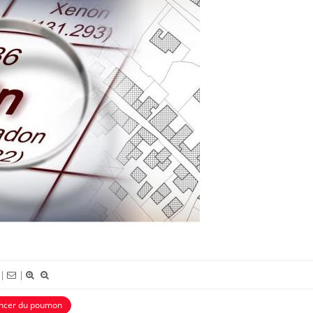
Bébés, jeunes enfants :
Hantavir
quelle trousse à pharmacie
chez un 
pour les vacances ?
Syndrome métabolique :
Mortalit
quels sont les meilleurs
rapport 
exercices physiques ?
taux éle
Comment éviter une otite
Grossess
pendant les vacances ?
naturel 
des che
|
|
ncer du poumon