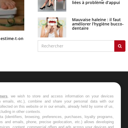
liées à problème d’appui
Mauvaise haleine : il faut
améliorer l’hygiène bucco-
dentaire
Régimes cétogènes : un risque de
-estime-t-on
cancer de l’intestin grêle
ER
tners
, we wish to store and access information on your devices
in emails, etc.), combine and share your personal data with our
s les semaines les meilleures
ollected on this website or in our emails, already held by some of us,
ncluding in other contexts.
ta (identifiers, browsing, preferences, purchases, loyalty programs,
es and emails, phone, precise geolocation, etc.) allows developing
ervices, content, commercial offers and ads across your devices and