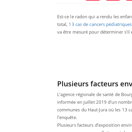
Est-ce le radon qui a rendu les enfa
total,
13 cas de cancers pédiatriques
va être mesuré pour déterminer s'il e
Eczé
Yout
expl
Plusieurs facteurs e
Il y 
d'aut
L’agence régionale de santé de Bou
sur l
informée en juillet 2019 d’un nombre
communes du Haut-Jura où les 13 ca
l'enquête.
Plusieurs facteurs d’exposition envi