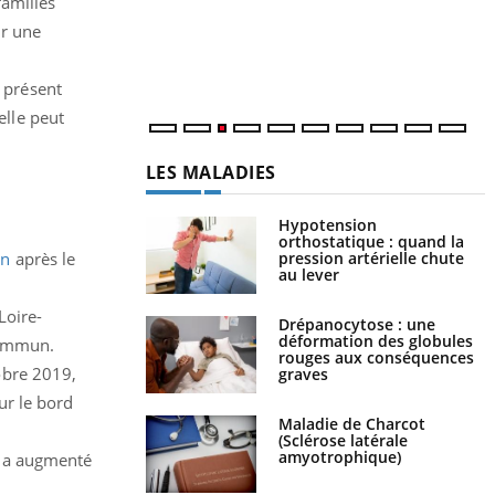
familles
r
s
ur une
..
m présent
elle peut
LES MALADIES
Hypotension
orthostatique : quand la
pression artérielle chute
on
après le
au lever
 Loire-
Drépanocytose : une
déformation des globules
 commun.
rouges aux conséquences
obre 2019,
graves
ur le bord
Maladie de Charcot
(Sclérose latérale
amyotrophique)
a augmenté