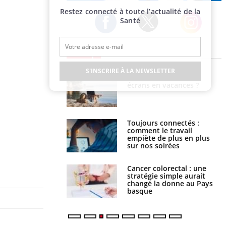
Publicité
Restez connecté à toute l’actualité de la
Santé
Twitter
Facebook
Instagram
EN DIRECT
S'INSCRIRE À LA NEWSLETTER
us : un cas détecté
Comment oublier les
touriste en France
écrans en vacances ?
é infantile : un
Toujours connectés :
s’interroge sur son
comment le travail
vé en France
empiète de plus en plus
sur nos soirées
e à risque : ce jus
Cancer colorectal : une
attire l'attention
stratégie simple aurait
rcheurs
changé la donne au Pays
basque