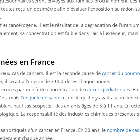
 questionnaires seront envoyés aux familles prochainement. Les 
 toutes reçu un dosimètre afin d’évaluer l’exposition au radon s
.
f et cancérogène. Il est le résultat de la dégradation de l’uraniu
lement, sa concentration est faible dans l’air à l’extérieur, mais 
rnées en France
eux cas de cancers. Il est la seconde cause de
cancer du poum
il serait à l'origine de 3 000 décès chaque année.
cernées par une forte concentration de
cancers pédiatriques
. En
nées, mais
l'enquête de santé
a conclu qu'il n'y avait aucun lien
ent neuf cas suspects : des enfants âgés de 5 à 11 ans. En oct
logique. La responsabilité des industries chimiques présentes s
agnostiqués d'un cancer en France. En 20 ans, le
nombre de cas
cèderaient chaque année.