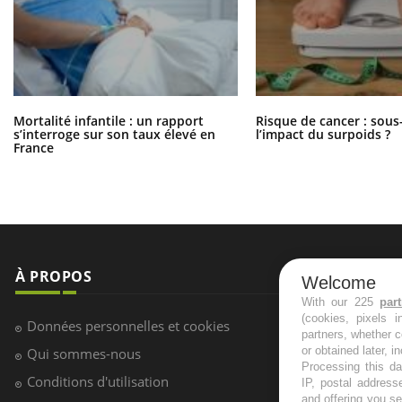
Mortalité infantile : un rapport
Risque de cancer : sous
s’interroge sur son taux élevé en
l’impact du surpoids ?
France
À PROPOS
NEWSLETT
Welcome
With our 225
par
(cookies, pixels 
Recevez toute
Données personnelles et cookies
partners, whether c
infos santé
or obtained later, i
Qui sommes-nous
Processing this da
Conditions d'utilisation
IP, postal address
and offering you s