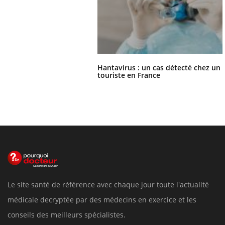
Hantavirus : un cas détecté chez un
touriste en France
Le site santé de référence avec chaque jour toute l'actualité
médicale decryptée par des médecins en exercice et les
conseils des meilleurs spécialistes.