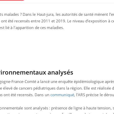
nts malades ? Dans le Haut-jura, les autorités de santé mènent l’
ont été recensés entre 2011 et 2019. Le niveau d’exposition à c
st lié à l'apparition de ces maladies.
ma Chronique des Mains :
Carence en fer : com
ube
Youtube
Youtube
Youtube
iquer ma maladie
prévenir
nvironnementaux analysés
a des sujets qui sont faciles à aborder...
Fatigue, irritabilité, brou
res non ! D'un côté, poser des questions
même alopécie… Les symp
rgogne-France-Comté a lancé une enquête épidémiologique après
a maladie d'un proche c'est montrer ...
carence en fer sont multip
 élevé de cancers pédiatriques dans la région. Elle est réalisée 
...
s ont été recensés. Dans un
communiqué
, l’ARS précise le dér
ronnementale sont analysés : présence de ligne à haute tension, 