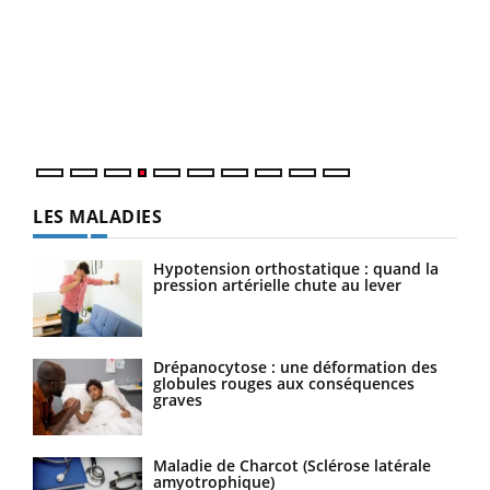
Youtube
Diabète & Ramadan 2026
Un 
Youtube
You
à l
Le Ramadan approche, et, pour de nombreuses
Un é
personnes atteintes de diabète, c'est une période de
mati
questions, de défis, mais ...
numé
LES MALADIES
Hypotension orthostatique : quand la
pression artérielle chute au lever
Drépanocytose : une déformation des
globules rouges aux conséquences
graves
Maladie de Charcot (Sclérose latérale
amyotrophique)