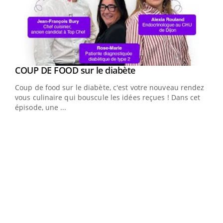
Youtube
Yout
COUP DE FOOD sur le diabète
Quand l’entreprise mise sur le bien être global
Youtube
Youtube
Coup de food sur le diabète, c'est votre nouveau rendez-
"Les rendez-vous de la santé et de la qualité de vie au
vous culinaire qui bouscule les idées reçues ! Dans cet
travail" de Pourquoi Docteur reçoivent Régis Blugeon,
épisode, une ...
DRH et directeur ...
Ecz
You
(3/3
Dans
vous
quot