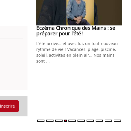
ale : et si on
Eczéma Chronique des Mains : se
Youtube
ube
Youtube
préparer pour l’été !
e diabète de type 2
L'été arrive… et avec lui, un tout nouveau
çues chez les
rythme de vie ! Vacances, plage, piscine,
ez les soignants.
soleil, activités en plein air… Nos mains
sont ...
Di
You
Le 
nom
dia
défi
'inscrire