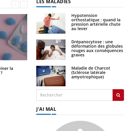
LES MALADIES
Hypotension
orthostatique : quand la
pression artérielle chute
au lever
Drépanocytose : une
déformation des globules
rouges aux conséquences
graves
Pourquoi manger moins de
Maladie de Charcot
einer la
protéines pourrait finalement être
(Sclérose latérale
 ?
bénéfique
amyotrophique)
J'AI MAL