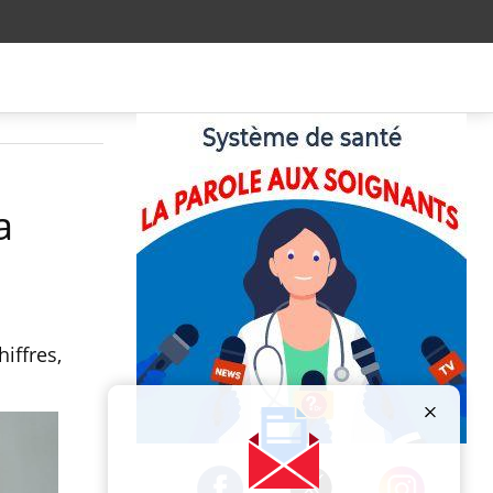
a
iffres,
Publicité