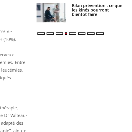
lose en Suisse :
Bilan prévention : ce que
st l’origine de la
les kinés pourront
nation ?
bientôt faire
80% de
s (10%).
nerveux
cémies. Entre
s leucémies,
iqués.
othérapie,
le Dr Valteau-
a adapté des
pie", ajoute-