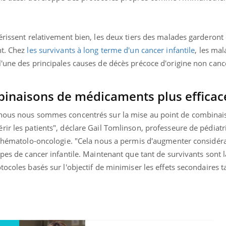
érissent relativement bien, les deux tiers des malades garderont
nt. Chez
les survivants à long terme d'un cancer infantile
, les mal
l'une des principales causes de décès précoce d'origine non canc
binaisons de médicaments plus efficac
 nous nous sommes concentrés sur la mise au point de combinai
ir les patients", déclare Gail Tomlinson, professeure de pédiatri
 d'hématolo-oncologie. "Cela nous a permis d'augmenter considér
pes de cancer infantile. Maintenant que tant de survivants sont là,
ocoles basés sur l'objectif de minimiser les effets secondaires t
ence en fer : comprendre pour
tube
Youtube
venir