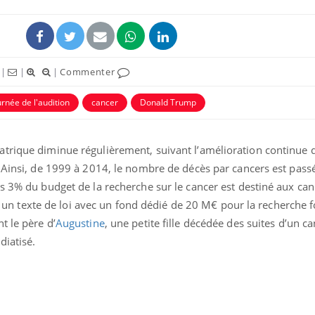
|
|
|
Commenter
urnée de l'audition
cancer
Donald Trump
trique diminue régulièrement, suivant l’amélioration continue d
. Ainsi, de 1999 à 2014, le nombre de décès par cancers est pass
s 3% du budget de la recherche sur le cancer est destiné aux can
Pourquoi manger moins
Mordue 
faut un texte de loi avec un fond dédié de 20 M€ pour la recherch
de protéines pourrait
vacances
finalement être bénéfique
le coma
t le père d’
Augustine
, une petite fille décédée des suites d’un c
diatisé.
Grossesse et chaleur : ce
Mordue 
que dit la science
barracud
secouru
réflexe 