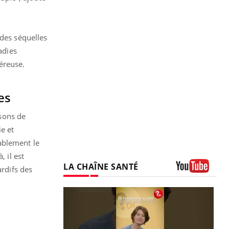
 des séquelles
adies
éreuse.
es
sons de
e et
ablement le
 il est
LA CHAÎNE SANTÉ
ardifs des
Youtube