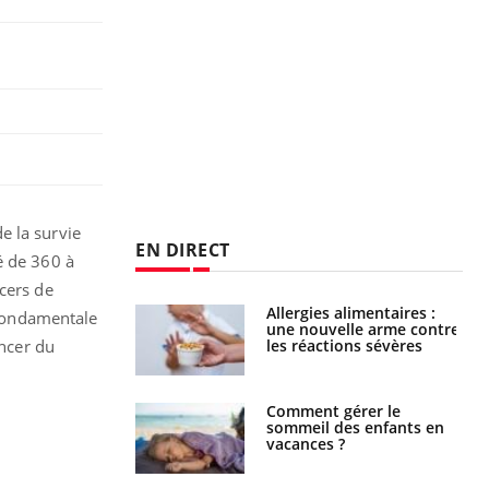
e la survie
EN DIRECT
é de 360 à
cers de
par une tique en
Allergies alimentaires :
e fondamentale
, elle reste dans
une nouvelle arme contre
 pendant 42 jours
les réactions sévères
ancer du
par un
Comment gérer le
a, une petite fille
sommeil des enfants en
e grâce à un
vacances ?
essentiel