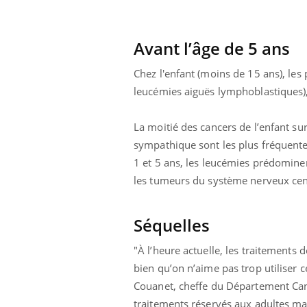
Le Viagra pourrait-il
freiner la propagation du
cancer ?
Avant l’âge de 5 ans
Chez l'enfant (moins de 15 ans), les 
leucémies aiguës lymphoblastiques)
La moitié des cancers de l’enfant su
sympathique sont les plus fréquente
1 et 5 ans, les leucémies prédomine
les tumeurs du système nerveux cent
Séquelles
"À l’heure actuelle, les traitements 
bien qu’on n’aime pas trop utiliser 
Couanet, cheffe du Département Canc
traitements réservés aux adultes m