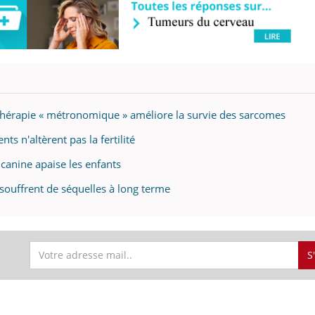
gue, irritabilité, brouillard mental ou
e alopécie… Les symptômes de la
nce en fer sont multiples ce qui la rend
Insuline & Charge ment
Youtube
Yout
osait en parler??
En 2026, l'insuline dans l
othérapie « métronomique » améliore la survie des sarcomes
reste entourée d'idées re
patients comme parfois ch
ts n'altèrent pas la fertilité
 canine apaise les enfants
s souffrent de séquelles à long terme
S