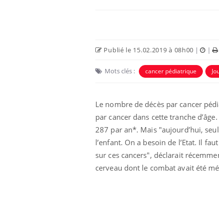
Publié le 15.02.2019 à 08h00
|
|
Mots clés :
cancer pédiatrique
Jo
Le nombre de décès par cancer pédia
par cancer dans cette tranche d’âge
287 par an*. Mais "aujourd’hui, seul
Pourquoi votre ventre
l’enfant. On a besoin de l’Etat. Il 
gâche-t-il les premiers
jours de vos vacances ?
sur ces cancers", déclarait récemmen
cerveau dont le combat avait été mé
Fortes chaleurs :
pourquoi le risque de
noyade grimpe-t-il ?