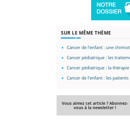
Fati
mêm
care
...
Eczéma Chronique des Mains :
Youtube
Youtube
SUR LE MÊME THÈME
expliquer ma maladie
Il y a des sujets qui sont faciles à aborder...
Cancer de l’enfant : une chimi
d'autres non ! D'un côté, poser des
questions sur la maladie d'un proche c'est
Cancer pédiatrique : les traitemen
montrer ...
Cancer pédiatrique : la thérapie
Cancer de l’enfant : les patient
Vous aimez cet article ? Abonnez-
vous à la newsletter !