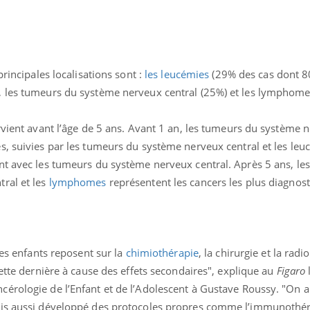
Le smartphone nuit-il à
Légionel
l'apprentissage de la
quelle e
lecture ?
contami
principales localisations sont :
les leucémies
(29% des cas dont 
, les tumeurs du système nerveux central (25%) et les lymphome
rvient avant l’âge de 5 ans. Avant 1 an, les tumeurs du système 
s, suivies par les tumeurs du système nerveux central et les leu
nt avec les tumeurs du système nerveux central. Après 5 ans, le
ral et les
lymphomes
représentent les cancers les plus diagnost
des enfants reposent sur la
chimiothérapie
, la chirurgie et la radi
cette dernière à cause des effets secondaires", explique au
Figaro
érologie de l’Enfant et de l’Adolescent à Gustave Roussy. "On 
ais aussi développé des protocoles propres comme l’immunothéra