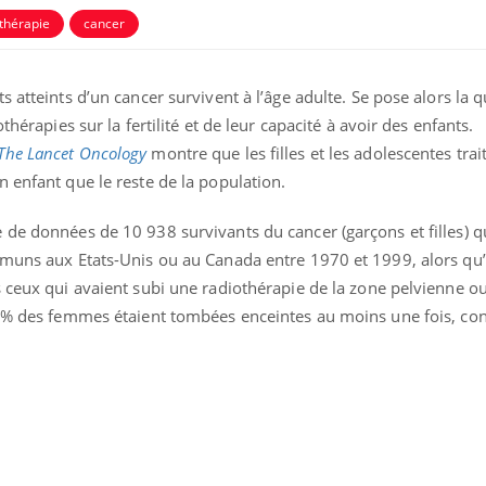
thérapie
cancer
 atteints d’un cancer survivent à l’âge adulte. Se pose alors la 
thérapies sur la fertilité et de leur capacité à avoir des enfants.
The Lancet Oncology
montre que les filles et les adolescentes trai
 enfant que le reste de la population.
de données de 10 938 survivants du cancer (garçons et filles) q
mmuns aux Etats-Unis ou au Canada entre 1970 et 1999, alors qu’i
s ceux qui avaient subi une radiothérapie de la zone pelvienne o
Grossesse et chaleur : ce
Mordue 
0 % des femmes étaient tombées enceintes au moins une fois, co
que dit la science
barracud
secouru
réflexe 
Le smartphone nuit-il à
Légionel
l'apprentissage de la
quelle e
lecture ?
contami