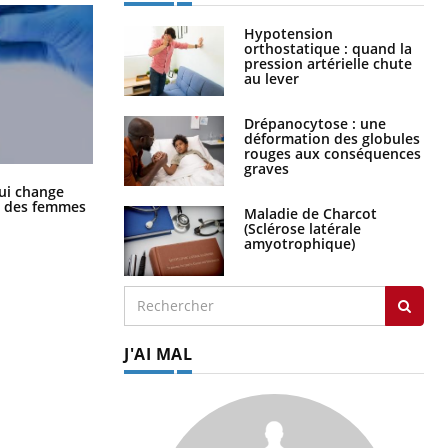
Hypotension
orthostatique : quand la
pression artérielle chute
au lever
Drépanocytose : une
déformation des globules
rouges aux conséquences
graves
La sieste empêche-t-elle de dormir
ui change
la nuit ?
ge des femmes
Maladie de Charcot
(Sclérose latérale
amyotrophique)
J'AI MAL