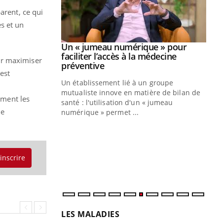
arent, ce qui
s et un
Youtube
2026
Un « jumeau numérique » pour
Youtube
faciliter l’accès à la médecine
ur maximiser
 pour de
Youtube
préventive
est
teintes de
Un établissement lié à un groupe
e de questions, de
mutualiste innove en matière de bilan de
ement les
santé : l'utilisation d'un « jumeau
CO
de
You
numérique » permet ...
Cou
nou
bou
'inscrire
épi
LES MALADIES