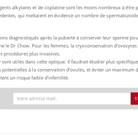
gents alkylants et de cisplatine sont les moins nombreux à être p
cédentes, qui mettaient en évidence un nombre de spermatozoïde
éma Chronique des Mains : se
Diabète & Ramadan 
tube
Youtube
Youtube
parer pour l’été !
çons diagnostiqués après la puberté à conserver leur sperme po
Le Ramadan approche, et,
ime le Dr Chow. Pour les femmes, la cryoconservation d’ovocytes 
é arrive… et avec lui, un tout nouveau
nombreuses personnes at
me de vie ! Vacances, plage, piscine,
diabète, c'est une périod
s procédures plus invasives.
il, activités en plein air… Nos mains
défis, mais ...
sont utiles dans cette optique. Il faudrait étudier plus spécifiqu
 ...
es potentielles à la conservation d’ovules, et éviter un maximum 
nt un risque faible d’infertilité.
S
S