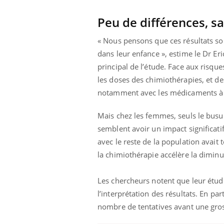
 votre ventre
Pourquoi manger moins
l les premiers
de protéines pourrait
Peu de différences, s
 vos vacances ?
finalement être bénéfique
« Nous pensons que ces résultats so
dans leur enfance », estime le Dr Er
principal de l’étude. Face aux risqu
les doses des chimiothérapies, et de
notamment avec les médicaments à b
Mais chez les femmes, seuls le busul
semblent avoir un impact significatif
avec le reste de la population avait 
la chimiothérapie accélère la dimin
Les chercheurs notent que leur étud
l’interprétation des résultats. En part
nombre de tentatives avant une gro