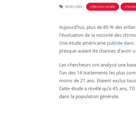
Mots clés :
infection virale
chimio
Aujourd’hui, plus de 80 % des enfants
l'évaluation de la nocivité des chimio
Une étude américaine
publiée dans
presque autant de chances d’avoir un
Les chercheurs ont analysé une base 
l’un des 14 traitements les plus co
moins de 21 ans. Etaient exclus tou
e empêche-t-elle
Fortes chaleurs :
Cette étude a révélé qu’à 45 ans, 7
 la nuit ?
pourquoi le risque de
noyade grimpe-t-il ?
dans la population générale.
 fin du comprimé
Le Viagra pourrait-il
jours se profile-t-
freiner la propagation du
n ?
cancer ?