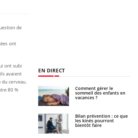
question de
tées ont
ui ont subi
EN DIRECT
ls avaient
u du cerveau.
par un
Comment gérer le
ntre 80 %
a, une petite fille
sommeil des enfants en
e grâce à un
vacances ?
essentiel
lose en Suisse :
Bilan prévention : ce que
st l’origine de la
les kinés pourront
nation ?
bientôt faire