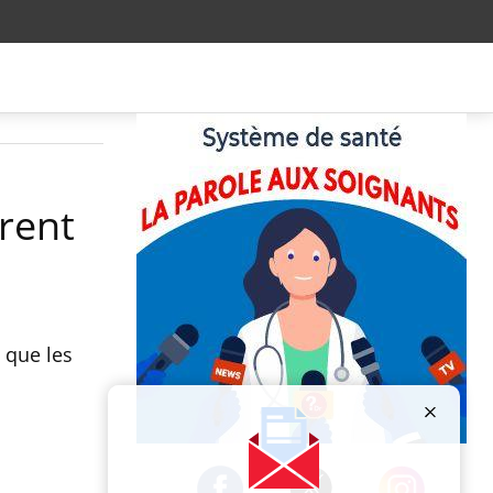
èrent
 que les
Publicité