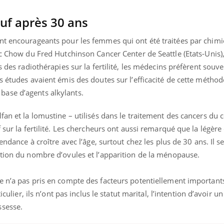
Mordue par une tique en
Allergie
vacances, elle reste dans
une nou
auf après 30 ans
le coma pendant 42 jours
les réac
nt encourageants pour les femmes qui ont été traitées par chim
ic Chow du Fred Hutchinson Cancer Center de Seattle (Etats-Unis)
es des radiothérapies sur la fertilité, les médecins préfèrent sou
s études avaient émis des doutes sur l’efficacité de cette méthod
ase d’agents alkylants.
fan et la lomustine – utilisés dans le traitement des cancers du 
 sur la fertilité. Les chercheurs ont aussi remarqué que la légère
tendance à croître avec l’âge, surtout chez les plus de 30 ans. Il s
ution du nombre d’ovules et l’apparition de la ménopause.
e n’a pas pris en compte des facteurs potentiellement important
iculier, ils n’ont pas inclus le statut marital, l’intention d’avoir un
ssesse.