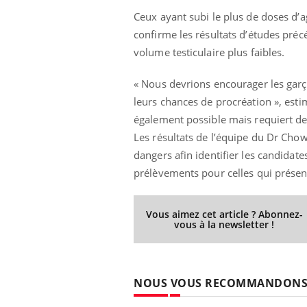
Ceux ayant subi le plus de doses d’a
confirme les résultats d’études pré
volume testiculaire plus faibles.
prendre pour
Insuline & Charge mentale : et si on
Ecz
Youtube
You
Youtube
osait en parler??
pré
« Nous devrions encourager les gar
leurs chances de procréation », est
llard mental ou
En 2026, l'insuline dans le diabète de type 2
L'ét
tômes de la
reste entourée d'idées reçues chez les
ryth
également possible mais requiert de
les ce qui la rend
patients comme parfois chez les soignants.
sole
Les résultats de l’équipe du Dr Chow 
sont
dangers afin identifier les candidat
prélèvements pour celles qui présente
Vous aimez cet article ? Abonnez-
vous à la newsletter !
NOUS VOUS RECOMMANDON