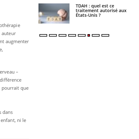
s alimentaires :
TDAH : quel est ce
velle arme contre
traitement autorisé aux
tions sévères
États-Unis ?
iothérapie
, auteur
vent augmenter
e,
cerveau –
 différence
e pourrait que
s dans
 enfant, ni le