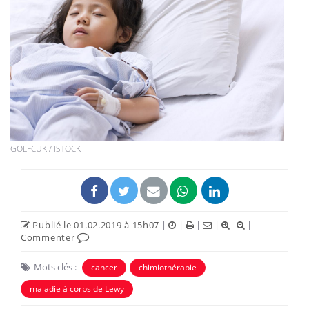
GOLFCUK / ISTOCK
Publié le 01.02.2019 à 15h07
|
|
|
|
|
Commenter
Mots clés :
cancer
chimiothérapie
maladie à corps de Lewy