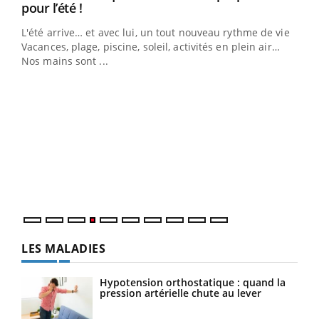
Youtube
pour l’été !
L'été arrive… et avec lui, un tout nouveau rythme de vie !
Vacances, plage, piscine, soleil, activités en plein air…
Nos mains sont ...
Dia
You
Le 
pers
ques
LES MALADIES
Hypotension orthostatique : quand la
pression artérielle chute au lever