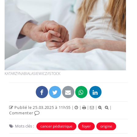
KATARZYNABIALASIEWICZ/ISTOCK
Publié le 25.03.2025 à 11h55
|
|
|
|
|
Commenter
Mots clés :
cancer pédiatrique
foyer
origine