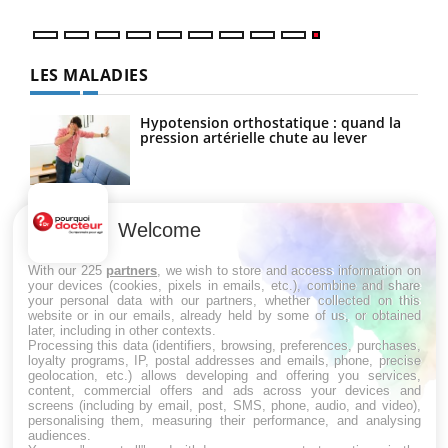
LES MALADIES
Hypotension orthostatique : quand la
pression artérielle chute au lever
Drépanocytose : une déformation des
globules rouges aux conséquences
Welcome
graves
With our 225
partners
, we wish to store and access information on
your devices (cookies, pixels in emails, etc.), combine and share
your personal data with our partners, whether collected on this
Maladie de Charcot (Sclérose latérale
website or in our emails, already held by some of us, or obtained
amyotrophique)
later, including in other contexts.
Processing this data (identifiers, browsing, preferences, purchases,
loyalty programs, IP, postal addresses and emails, phone, precise
geolocation, etc.) allows developing and offering you services,
content, commercial offers and ads across your devices and
screens (including by email, post, SMS, phone, audio, and video),
personalising them, measuring their performance, and analysing
audiences.