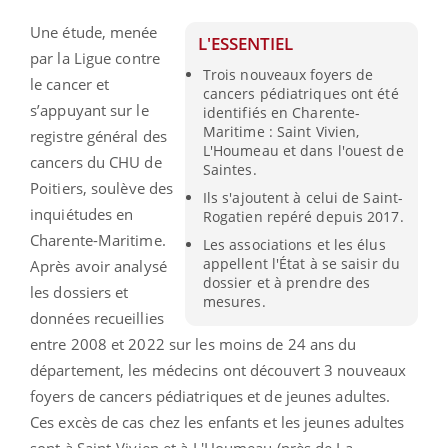
Une étude, menée
L'ESSENTIEL
par la Ligue contre
Trois nouveaux foyers de
le cancer et
cancers pédiatriques ont été
s’appuyant sur le
identifiés en Charente-
Maritime : Saint Vivien,
registre général des
L'Houmeau et dans l'ouest de
cancers du CHU de
Saintes.
Poitiers, soulève des
Ils s'ajoutent à celui de Saint-
inquiétudes en
Rogatien repéré depuis 2017.
Charente-Maritime.
Les associations et les élus
appellent l'État à se saisir du
Après avoir analysé
dossier et à prendre des
les dossiers et
mesures.
données recueillies
entre 2008 et 2022 sur les moins de 24 ans du
département, les médecins ont découvert 3 nouveaux
foyers de cancers pédiatriques et de jeunes adultes.
Ces excès de cas chez les enfants et les jeunes adultes
sont à Saint-Vivien et à L'Houmeau (près de La