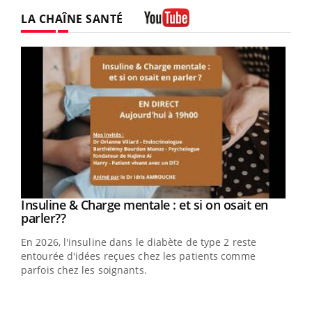
Twitter
Facebook
Instagram
LA CHAÎNE SANTÉ
Youtube
Youtube
Insuline & Charge mentale : et si on osait en
Youtube
Youtube
parler??
En 2026, l'insuline dans le diabète de type 2 reste
entourée d'idées reçues chez les patients comme
parfois chez les soignants.