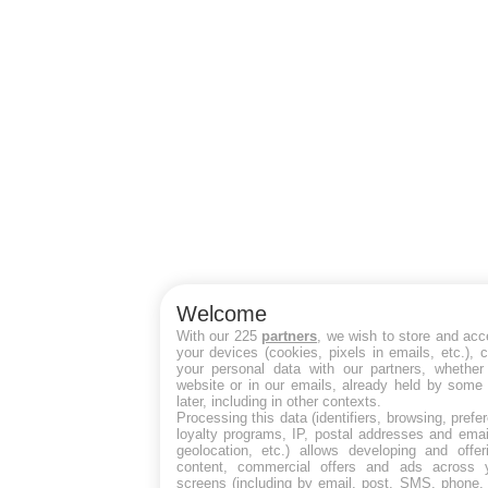
Welcome
With our 225
partners
, we wish to store and acc
your devices (cookies, pixels in emails, etc.),
your personal data with our partners, whether
website or in our emails, already held by some 
later, including in other contexts.
Processing this data (identifiers, browsing, pref
loyalty programs, IP, postal addresses and emai
geolocation, etc.) allows developing and offe
content, commercial offers and ads across 
screens (including by email, post, SMS, phone, 